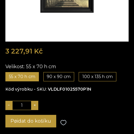
3 227,91 Kč
Velikost:
55 x 70 h cm
55 x 70 h cm
90 x 90 cm
100 x 135 h cm
Kód výrobku - SKU
VLDLF01025570P1N
−
+
Pøidat do košíku