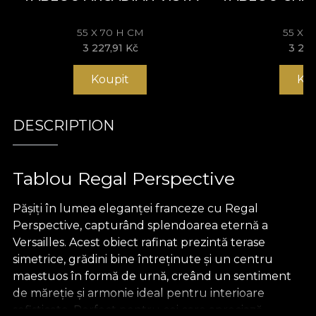
55 X 70 H CM
55 X 
3 227,91 Kč
3 227
Koupit
Ko
DESCRIPTION
Tablou Regal Perspective
Pășiți în lumea eleganței franceze cu Regal
Perspective, capturând splendoarea eternă a
Versailles. Acest obiect rafinat prezintă terase
simetrice, grădini bine întreținute și un centru
maestuos în formă de urnă, creând un sentiment
de măreție și armonie ideal pentru interioare
sofisticate. Perfect pentru cei care apreciază