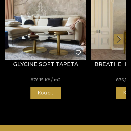
GLYCINE SOFT TAPETA
BREATHE IN
876,15
Kč
/ m2
876,15
Koupit
Ko