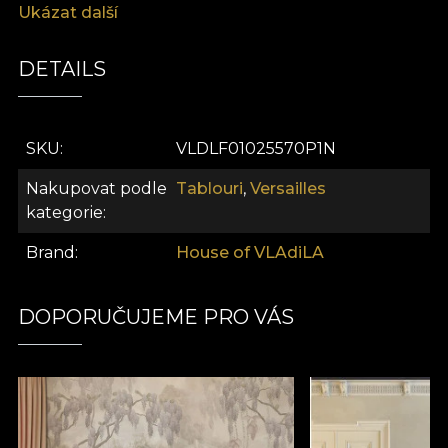
Ukázat další
moștenirea, opulența și frumusețea clasică, Regal
Perspective transformă orice spațiu într-un
sanctuar seren inspirat de peisajele regale.
DETAILS
SKU
VLDLF01025570P1N
Nakupovat podle
Tablouri
,
Versailles
kategorie
Brand
House of VLAdiLA
DOPORUČUJEME PRO VÁS