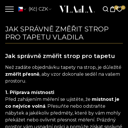
(Kč) CZK
JAK SPRÁVNĚ ZMĚŘIT STROP
PRO TAPETU VLADILA
Jak správně změřit strop pro tapetu
Než zadáte objednávku tapety na strop, je důležité
změřit přesně
, aby vzor dokonale seděl na vašem
prostoru.
1. Příprava místnosti
Před zahájením měření se ujistěte, že
místnost je
co nejvíce volná
. Přesuňte nebo odstraňte
nábytek a jakékoliv předměty, které by vám mohly
překážet nebo ovlivnit přesnost měření. Prázdný
prostor vám usnadní práci a pomůže získat správné