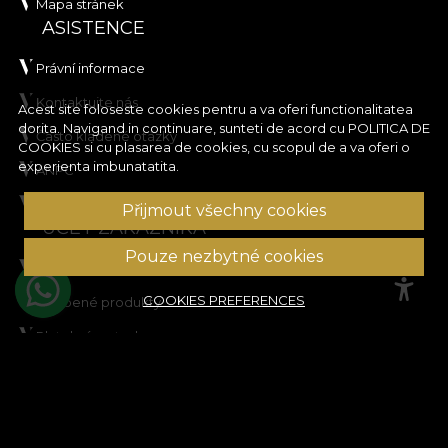
Mapa stránek
ASISTENCE
Právní informace
Kontaktujte nás
Acest site foloseste cookies pentru a va oferi functionalitatea
dorita. Navigand in continuare, sunteti de acord cu
POLITICA DE
Často kladené otázky
COOKIES
si cu plasarea de cookies, cu scopul de a va oferi o
experienta imbunatatita.
ANPC
Řešení sporů
Přijmout všechny cookies
ÚČET ZÁKAZNÍKA
Pouze nezbytné cookies
Historie objednávek
COOKIES PREFERENCES
Oblíbené produkty
Platební metody
Přeprava a vrácení zboží
© House of VLAdiLA 2026