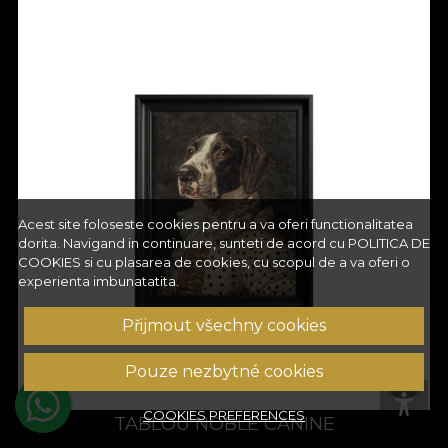
Acest site foloseste cookies pentru a va oferi functionalitatea
dorita. Navigand in continuare, sunteti de acord cu
POLITICA DE
COOKIES
si cu plasarea de cookies, cu scopul de a va oferi o
experienta imbunatatita.
Přijmout všechny cookies
Pouze nezbytné cookies
COOKIES PREFERENCES
TABLOU NOBLE CANINE