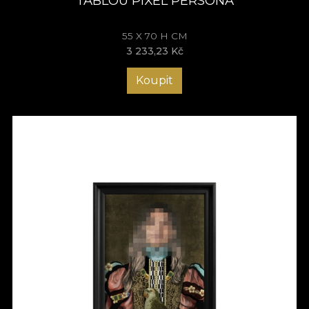
TABLOU PIXEL PERSONA
55 X 70 H CM
3 233,23 Kč
Koupit