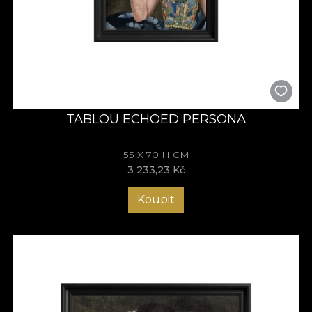
TABLOU ECHOED PERSONA
55 X 70 H CM
3 233,23 Kč
Koupit