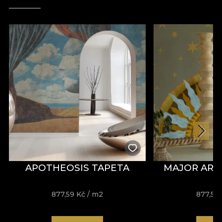
Každé vytvoření vzniká z prostoru
experimentování. Protože umění je věčně spjato s
hravým duchem. A se zvědavostí. Jako puzzle,
každé dílo našich umělců se formuje do celku.
Každý kousek vás přibližuje k absolutnímu pohodlí.
Tapeta, textilie a nábytek, design za designem,
textura za texturou, vše tvoří čalounění vašeho
prostoru. Toho domova, jedinečného a osobního,
který všichni hledáme.
APOTHEOSIS TAPETA
MAJOR ARC
877,59
Kč
/ m2
877,59