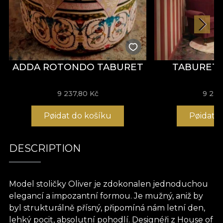
ADDA ROTONDO TABURET
TABURET 
9 237,80 Kč
9 237
Pøidat do košíku
Pøidat 
DESCRIPTION
Model stoličky Oliver je zdokonalen jednoduchou
elegancí a impozantní formou. Je mužný, aniž by
byl strukturálně přísný, připomíná nám letní den,
lehký pocit, absolutní pohodlí. Designéři z House of