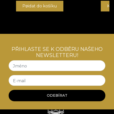
Pøidat do košíku
Ko
PŘIHLASTE SE K ODBĚRU NAŠEHO
NEWSLETTERU!
Jméno
E-mail
ODEBÍRAT