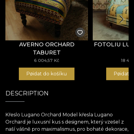
AVERNO ORCHARD
FOTOLIU LU
TABURET
6 004,57 Kč
18 47
Pøidat do košíku
Pøidat 
DESCRIPTION
Křeslo Lugano Orchard Model křesla Lugano
Orchard je luxusní kus s designem, který vzešel z
naší vášně pro maximalismus, pro bohaté dekorace,