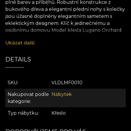
plné barev a příběhů. Robustní konstrukce z
bukového dřeva a elegantní přední nohy s kolečky
jsou úžasně doplněny elegantním sametem s
eklektickým designem. Klíč k jedinečnému a
osobnímu domovu Model křesla Lugano Orchard
je obklopen bohatým sametem, který je na dotek
Ukázat další
extrémně jemný. Díky tomu získává kus elegantní
a ušlechtilý vzhled, který vyniká v jakémkoli typu
interiérového designu. Na pomezí funkčního a
DETAILS
estetického, tento kus je pohodlný a přispívá k
zážitku jedinečného a osobního domova . . .
Nábytková řada VLAdiLA Vítejte doma, v prostoru
SKU
VLDLMF0010
fascinujících kuriozit a uměleckých zážitků. Zde je
každý předmět nabitý příběhy. Nic není náhodné.
Nakupovat podle
Nábytek
Hranice času kolísají, jak vás každý kus přenáší po
kategorie
niti vzpomínek zpět k sobě. Každé dílo je vytvořeno
Typ nábytku
Křeslo
z prostoru experimentování. Protože umění je
věčně spjato s hravým duchem. A se zvědavostí.
Jako puzzle, každé dílo, které naši umělci tvoří, se