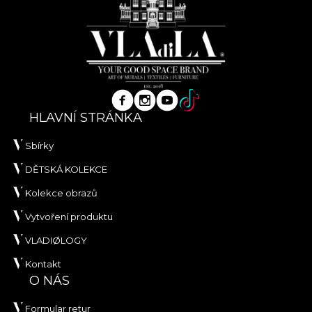
HLAVNÍ STRÁNKA
Sbírky
DĚTSKÁ KOLEKCE
Kolekce obrazů
Vytvoření produktu
VLADIØLOGY
Kontakt
O NÁS
Formular retur