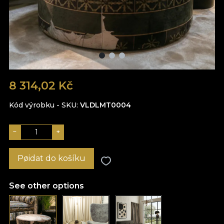
8 314,02 Kč
Kód výrobku - SKU
VLDLMT0004
−
+
Pøidat do košíku
See other options