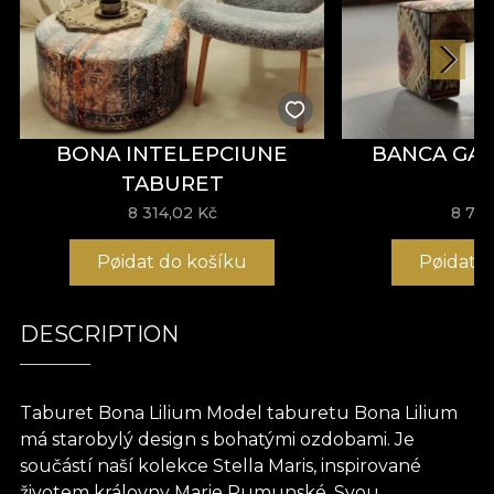
BONA INTELEPCIUNE
BANCA GA
TABURET
8 314,02 Kč
8 775
Pøidat do košíku
Pøidat 
DESCRIPTION
Taburet Bona Lilium Model taburetu Bona Lilium
má starobylý design s bohatými ozdobami. Je
součástí naší kolekce Stella Maris, inspirované
životem královny Marie Rumunské. Svou