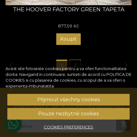
THE HOOVER FACTORY GREEN TAPETA
877,59
Kč
Koupit
1
2
Acest site foloseste cookies pentru a va oferi functionalitatea
dorita. Navigand in continuare, sunteti de acord cu
POLITICA DE
COOKIES
si cu plasarea de cookies, cu scopul de a va oferi o
experienta imbunatatita.
Přijmout všechny cookies
PŘIHLASTE SE K ODBĚRU NAŠEHO
NEWSLETTERU!
Pouze nezbytné cookies
Jméno
COOKIES PREFERENCES