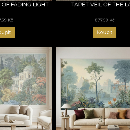
 OF FADING LIGHT
TAPET VEIL OF THE L
7,59
Kč
877,59
Kč
oupit
Koupit