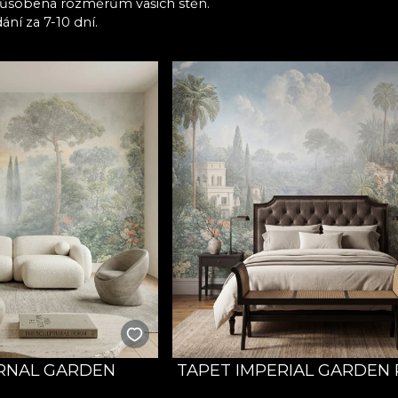
působená rozměrům vašich stěn.
ní za 7-10 dní.
RNAL GARDEN
TAPET IMPERIAL GARDEN 