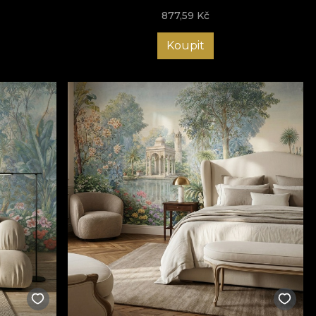
877,59
Kč
Koupit