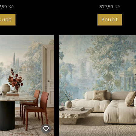
7,59
Kč
877,59
Kč
oupit
Koupit