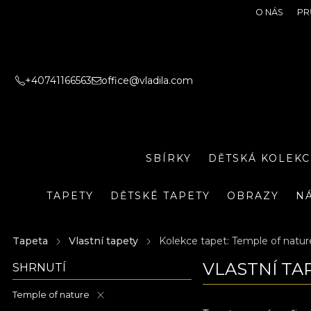
O NÁS
PR
+40741166563
office@vladila.com
SBÍRKY
DĚTSKÁ KOLEKC
TAPETY
DĚTSKÉ TAPETY
OBRAZY
N
Tapeta
Vlastní tapety
Kolekce tapet: Temple of natur
VLASTNÍ TA
SHRNUTÍ
Temple of nature