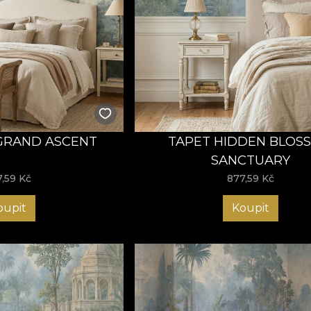
GRAND ASCENT
TAPET HIDDEN BLOS
SANCTUARY
7,59
Kč
877,59
Kč
oupit
Koupit