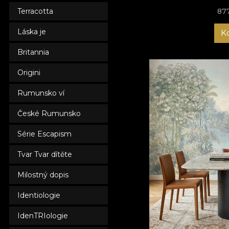
Terracotta
87
Láska je
K
Britannia
Origini
Rumunsko ví
České Rumunsko
Série Escapism
Tvar Tvar dítěte
Milostný dopis
Identiologie
IdenTRIologie