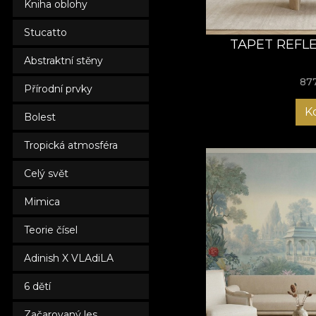
Kniha oblohy
Stucatto
TAPET REFL
Abstraktní stěny
87
Přírodní prvky
K
Bolest
Tropická atmosféra
Celý svět
Mimica
Teorie čísel
Adinish X VLAdiLA
6 dětí
Začarovaný les