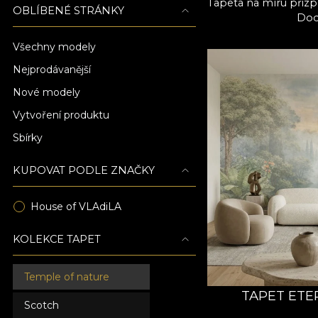
Tapeta na míru přiz
OBLÍBENÉ STRÁNKY
Dodá
Všechny modely
Nejprodávanější
Nové modely
Vytvoření produktu
Sbírky
KUPOVAT PODLE ZNAČKY
House of VLAdiLA
KOLEKCE TAPET
Temple of nature
TAPET ETE
Scotch