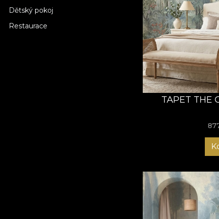
Dětský pokoj
Restaurace
TAPET THE 
87
K