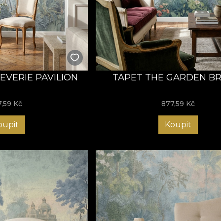
EVERIE PAVILION
TAPET THE GARDEN B
7,59
Kč
877,59
Kč
oupit
Koupit