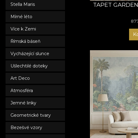
TAPET GARDEN
Stella Maris
Mírné léto
87
Více k Zemi
K
Římská báseň
Vycházející slunce
Ušlechtilé doteky
Art Deco
Atmosféra
Jemné linky
Geometrické tvary
Bezešvé vzory