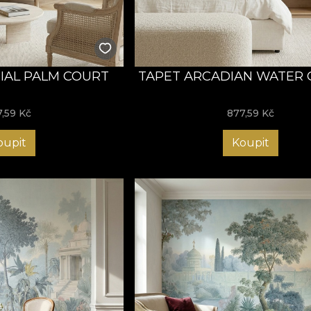
TIAL PALM COURT
TAPET ARCADIAN WATER
7,59
Kč
877,59
Kč
oupit
Koupit