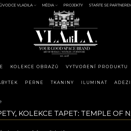
ŮVODCE VLADILA
MÉDIA
PROJEKTY
STAŇTE SE PARTNERE
E
KOLEKCE OBRAZŮ
VYTVOŘENÍ PRODUKTU
ÁBYTEK
PERNE
TKANINY
ILUMINAT
ADEZ
e
PETY, KOLEKCE TAPET: TEMPLE OF 