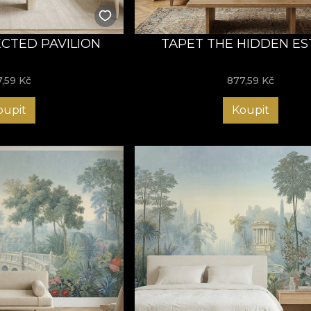
ECTED PAVILION
TAPET THE HIDDEN ES
7,59
Kč
877,59
Kč
oupit
Koupit