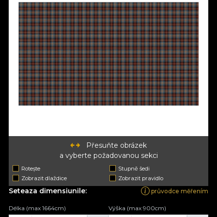
Přesuňte obrázek
a vyberte požadovanou sekci
Rotește
Stupně šedi
Zobrazit dlaždice
Zobrazit pravidlo
Seteaza dimensiunile:
průvodce měřením
Délka (max 1664cm)
Výška (max 900cm)