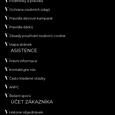
Podmínky a pravidla
Ochrana osobních údajů
Pravidla slevové kampaně
Pravidla dárků
Zásady používání souborů cookie
Mapa stránek
ASISTENCE
Právní informace
Kontaktujte nás
Často kladené otázky
ANPC
Řešení sporů
ÚČET ZÁKAZNÍKA
Historie objednávek