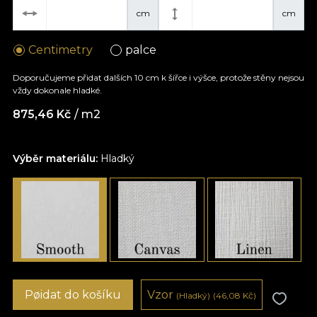
cm
cm
Centimetry
palce
Doporučujeme přidat dalších 10 cm k šířce i výšce, protože stěny nejsou
vždy dokonale hladké.
875,46
Kč
/ m2
Výběr materiálu:
Hladký
Pøidat do košíku
Vzor
(Hladký)
(46,08
Kč
)