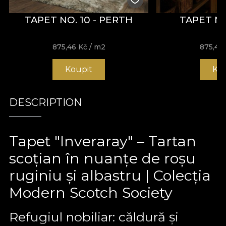
TAPET NO. 10 - PERTH
TAPET NO
875,46
Kč
/ m2
875,46
Koupit
Ko
DESCRIPTION
Tapet "Inveraray" – Tartan
scoțian în nuanțe de roșu
ruginiu și albastru | Colecția
Modern Scotch Society
Refugiul nobiliar: căldură și