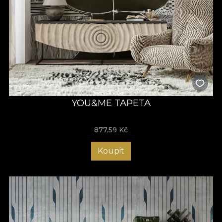
YOU&ME TAPETA
877,59
Kč
Koupit