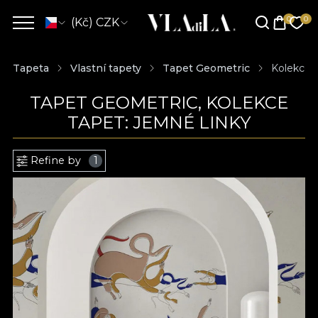
(Kč) CZK
Tapeta
Vlastní tapety
Tapet Geometric
Kolekce t
TAPET GEOMETRIC, KOLEKCE
TAPET: JEMNÉ LINKY
Refine by
1