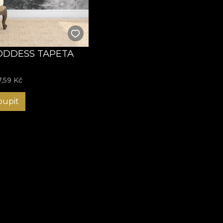
ul în spațiul pe care îl meriți!
ODDESS TAPETA
7,59
Kč
oupit