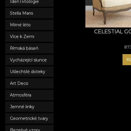
IdenTRIologie
transformă-ți dormitor
Stella Maris
Mírné léto
CELESTIAL G
Více k Zemi
87
Římská báseň
K
Vycházející slunce
Ušlechtilé doteky
Art Deco
Atmosféra
Jemné linky
Geometrické tvary
Bezešvé vzory