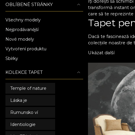
Îți dorești să schimb
OBLÍBENÉ STRÁNKY
transformă instant or
care să te reprezinte
Tapet pen
Všechny modely
Nejprodávanější
Dacă te fascinează id
Nové modely
colecțiile noastre de 
Vytvoření produktu
dorești. La VLAdiLA p
Ukázat další
model de poveste, de 
Sbírky
discrete, în nuanțe n
complet încăperea. T
KOLEKCE TAPET
Alege tap
elegant
Temple of nature
Láska je
Orice tapet de dormito
mulți ani de utilizar
Rumunsko ví
alege textura preferat
ușor ca niciodată să t
Identiologie
designeri români de t
specială în dormitor.