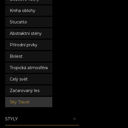
Kniha oblohy
Stucatto
Abstraktní stěny
Přírodní prvky
Bolest
Tropická atmosféra
Celý svět
Začarovaný les
Sky Travel
STYLY