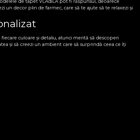
 Modelele de tapet VLAdiLA pot fi răspunsul, deoarece
 un decor plin de farmec, care să te ajute să te relaxezi și
onalizat
iecare culoare și detaliu, atunci merită să descoperi
atea și să creezi un ambient care să surprindă ceea ce îți
esign-uri și ai sprijinul nostru pentru a putea alege un
 poate face diferența, așa că poți miza pe imprimeuri
 pentru modele spectaculoase, dacă vrei să transformi
u un dormitor cu design
 culorile și formele își păstrează intensitatea, chiar și după
decor care nu se demodează. Mai mult, acum ai ocazia de a
 eleganța pe care ți-o dorești. Așadar, cu VLAdiLA este mai
are ai visat mereu. Colecțiile noastre sunt realizate de
fel că ai șansa de a beneficia de o transformare cu adevărat
 îndeplinește toate preferințele. Comandă acum și