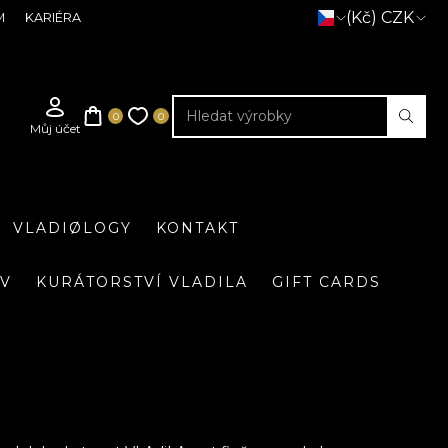
(Kč) CZK
M
KARIÉRA
VLADIØLOGY
KONTAKT
IV
KURÁTORSTVÍ VLADILA
GIFT CARDS