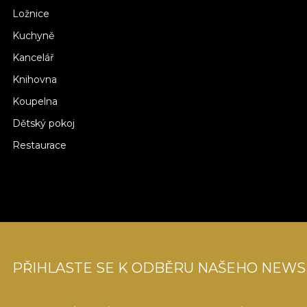
Ložnice
Kuchyně
Kancelář
Knihovna
Koupelna
Dětský pokoj
Restaurace
PŘIHLASTE SE K ODBĚRU NAŠEHO NEWS