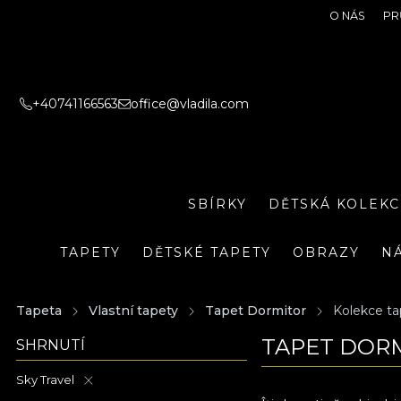
O NÁS
PR
+40741166563
office@vladila.com
SBÍRKY
DĚTSKÁ KOLEKC
TAPETY
DĚTSKÉ TAPETY
OBRAZY
N
Tapeta
Vlastní tapety
Tapet Dormitor
Kolekce ta
TAPET DORM
SHRNUTÍ
Sky Travel