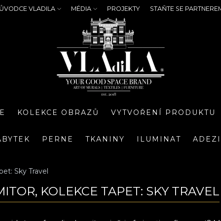
ŮVODCE VLADILA
MÉDIA
PROJEKTY
STAŇTE SE PARTNERE
E
KOLEKCE OBRAZŮ
VYTVOŘENÍ PRODUKTU
ÁBYTEK
PERNE
TKANINY
ILUMINAT
ADEZ
pet: Sky Travel
ITOR, KOLEKCE TAPET: SKY TRAVEL