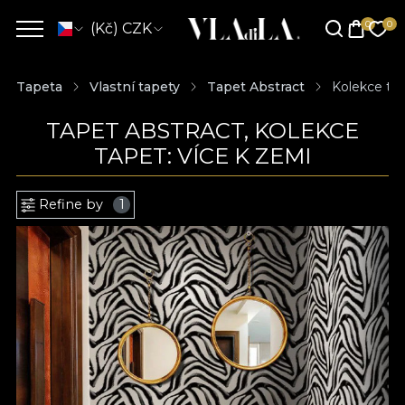
(Kč) CZK
Tapeta
Vlastní tapety
Tapet Abstract
Kolekce tap
TAPET ABSTRACT, KOLEKCE
TAPET: VÍCE K ZEMI
Refine by
1