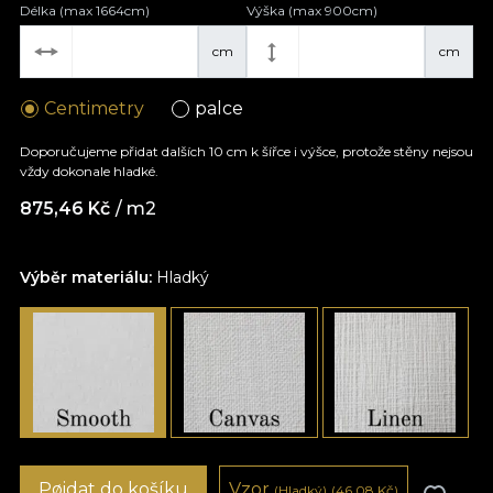
Délka (max 1664cm)
Výška (max 900cm)
cm
cm
Centimetry
palce
Doporučujeme přidat dalších 10 cm k šířce i výšce, protože stěny nejsou
vždy dokonale hladké.
875,46
Kč
/ m2
Výběr materiálu:
Hladký
Pøidat do košíku
Vzor
(Hladký)
(46,08
Kč
)