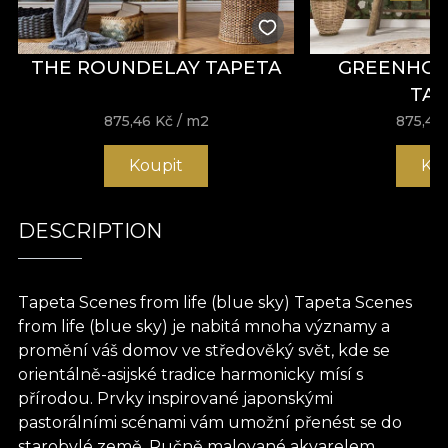
THE ROUNDELAY TAPETA
GREENHOU
TA
875,46
Kč
/ m2
875,46
Koupit
Ko
DESCRIPTION
Tapeta Scenes from life (blue sky) Tapeta Scenes
from life (blue sky) je nabitá mnoha významy a
promění váš domov ve středověký svět, kde se
orientálně-asijské tradice harmonicky mísí s
přírodou. Prvky inspirované japonskými
pastorálními scénami vám umožní přenést se do
starobylé země. Ručně malované akvarelem,