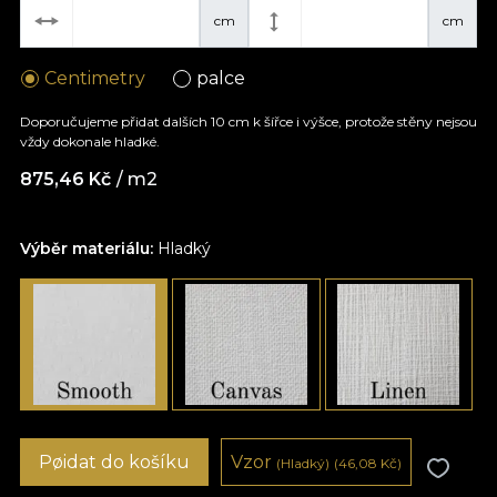
cm
cm
Centimetry
palce
Doporučujeme přidat dalších 10 cm k šířce i výšce, protože stěny nejsou
vždy dokonale hladké.
875,46
Kč
/ m2
Výběr materiálu:
Hladký
Pøidat do košíku
Vzor
(Hladký)
(46,08
Kč
)