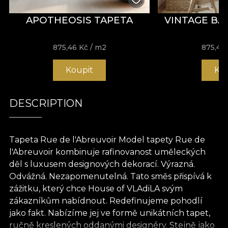
APOTHEOSIS TAPETA
VINTAGE BA
875,46
Kč
/ m2
875,46
Koupit
Ko
DESCRIPTION
Tapeta Rue de l'Abreuvoir Model tapety Rue de
l'Abreuvoir kombinuje rafinovanost uměleckých
děl s luxusem designových dekorací. Výrazná.
Odvážná. Nezapomenutelná. Tato směs přispívá k
zážitku, který chce House of VLAdiLA svým
zákazníkům nabídnout. Redefinujeme pohodlí
jako fakt. Nabízíme jej ve formě unikátních tapet,
ručně kreslených oddanými designéry. Stejně jako