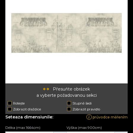
Přesuňte obrázek
a vyberte požadovanou sekci
Rotește
Stupně šedi
Zobrazit dlaždice
Zobrazit pravidlo
Seteaza dimensiunile:
průvodce měřením
Délka (max 1664cm)
Výška (max 900cm)