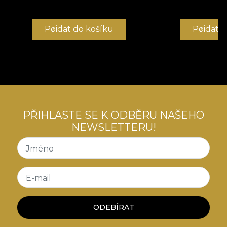
Pøidat do košíku
Pøidat 
PŘIHLASTE SE K ODBĚRU NAŠEHO
NEWSLETTERU!
Jméno
E-mail
ODEBÍRAT