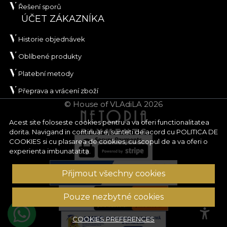
Řešení sporů
ÚČET ZÁKAZNÍKA
Historie objednávek
Oblíbené produkty
Platební metody
Přeprava a vrácení zboží
© House of VLAdiLA 2026
Acest site foloseste cookies pentru a va oferi functionalitatea
dorita. Navigand in continuare, sunteti de acord cu
POLITICA DE
COOKIES
si cu plasarea de cookies, cu scopul de a va oferi o
experienta imbunatatita.
Přijmout všechny cookies
Pouze nezbytné cookies
COOKIES PREFERENCES