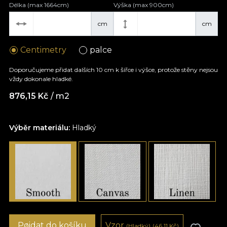
Délka (max 1664cm)
Výška (max 900cm)
cm
cm
Centimetry
palce
Doporučujeme přidat dalších 10 cm k šířce i výšce, protože stěny nejsou
vždy dokonale hladké.
876,15
Kč
/ m2
Výběr materiálu:
Hladký
Pøidat do košíku
Vzor
(Hladký)
(46,11
Kč
)