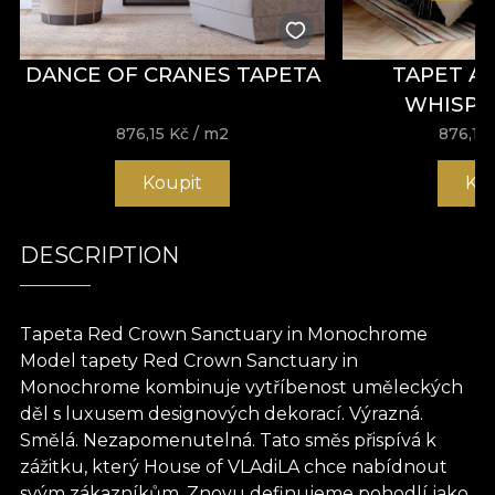
DANCE OF CRANES TAPETA
TAPET A
WHISPE
876,15
Kč
/ m2
876,15
Koupit
Ko
DESCRIPTION
Tapeta Red Crown Sanctuary in Monochrome
Model tapety Red Crown Sanctuary in
Monochrome kombinuje vytříbenost uměleckých
děl s luxusem designových dekorací. Výrazná.
Smělá. Nezapomenutelná. Tato směs přispívá k
zážitku, který House of VLAdiLA chce nabídnout
svým zákazníkům. Znovu definujeme pohodlí jako