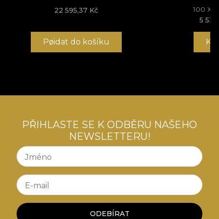
100 X 
22 595,37 Kč
5 533
Pøidat do košíku
Ko
PŘIHLASTE SE K ODBĚRU NAŠEHO
NEWSLETTERU!
Jméno
E-mail
ODEBÍRAT