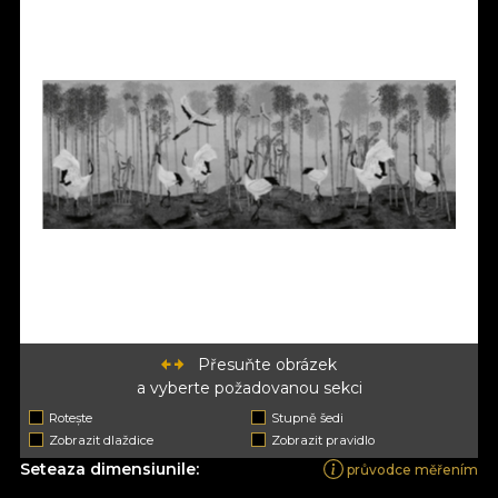
Přesuňte obrázek
a vyberte požadovanou sekci
Rotește
Stupně šedi
Zobrazit dlaždice
Zobrazit pravidlo
Seteaza dimensiunile:
průvodce měřením