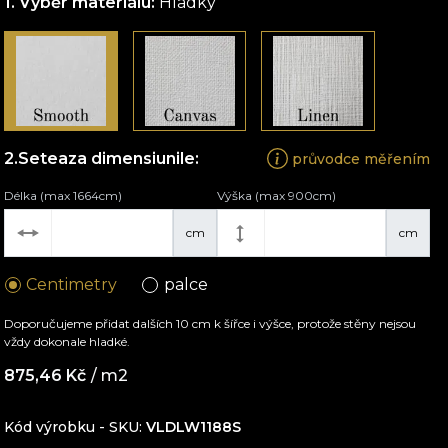
Výběr materiálu:
Hladký
Seteaza dimensiunile:
průvodce měřením
Délka (max 1664cm)
Výška (max 900cm)
cm
cm
Centimetry
palce
Doporučujeme přidat dalších 10 cm k šířce i výšce, protože stěny nejsou
vždy dokonale hladké.
875,46
Kč
/ m2
Kód výrobku - SKU
VLDLW1188S