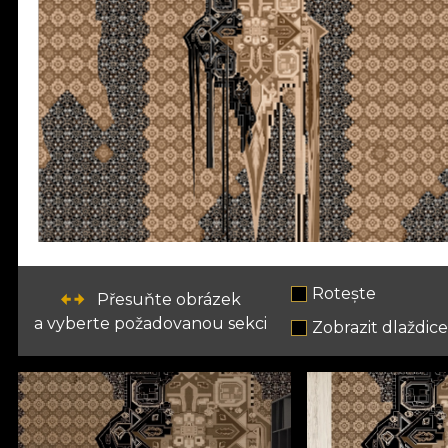
Rotește
Přesuňte obrázek
a vyberte požadovanou sekci
Zobrazit dlaždic