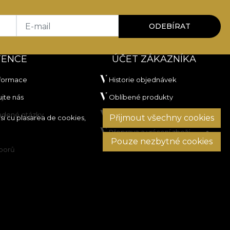
E-mail
ODEBÍRAT
TENCE
ÚČET ZÁKAZNÍKA
nformace
Historie objednávek
jte nás
Oblíbené produkty
ladené otázky
Platební metody
Přijmout všechny cookies
si cu plasarea de cookies,
Přeprava a vrácení zboží
Pouze nezbytné cookies
sporů