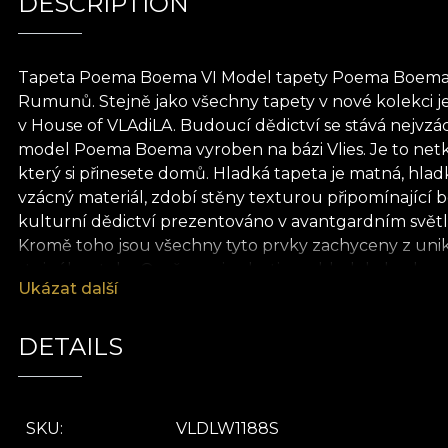
DESCRIPTION
Tapeta Poema Boema VI Model tapety Poema Boema je
Rumunů. Stejně jako všechny tapety v nové kolekci je
v House of VLAdiLA. Budoucí dědictví se stává nejvz
model Poema Boema vyroben na bázi Vlies. Je to netkan
který si přinesete domů. Hladká tapeta je matná, hla
vzácný materiál, zdobí stěny texturou připomínající b
kulturní dědictví prezentováno v avantgardním světle
Kromě toho jsou všechny tyto prvky zachyceny z uniká
stejného stolu. Ozvěna minulosti a pohled do budouc
Ukázat další
Zkroužit je buržoazní, avantgardní a eklektickou not
jako by naše kulturní dědictví bylo umístěno do mixé
všechny naše tapety vyrobeny z přírodních, ekologicky
DETAILS
lepidlo při aplikaci tapety. Tímto způsobem si můžete 
SKU
VLDLW1188S