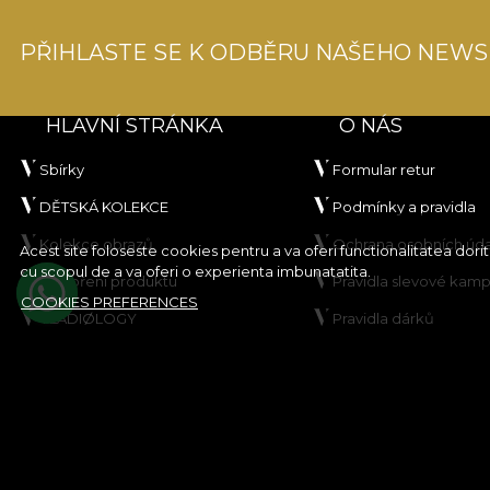
PŘIHLASTE SE K ODBĚRU NAŠEHO NEWS
HLAVNÍ STRÁNKA
O NÁS
Sbírky
Formular retur
DĚTSKÁ KOLEKCE
Podmínky a pravidla
Kolekce obrazů
Ochrana osobních úd
Acest site foloseste cookies pentru a va oferi functionalitatea dor
cu scopul de a va oferi o experienta imbunatatita.
Vytvoření produktu
Pravidla slevové kam
COOKIES PREFERENCES
VLADIØLOGY
Pravidla dárků
Kontakt
Zásady používání sou
cookie
Mapa stránek
© House of VLAdiLA 2026