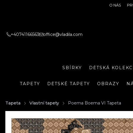
O NÁS
PR
+40741166563
office@vladila.com
SBÍRKY
DĚTSKÁ KOLEKC
TAPETY
DĚTSKÉ TAPETY
OBRAZY
N
Tapeta
Vlastní tapety
Poema Boema VI Tapeta