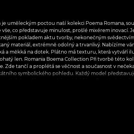
 uměleckým poctou naší kolekci Poema Romana, soubor
 vše, co představuje minulost, prošlé mixérem inovací. J
ácnějším pokladem aktu tvorby, nekonečným svědectvím g
ý materiál, extrémně odolný a trvanlivý. Nabízíme vám tř
dká a měkká na dotek. Plátno má texturu, která vytváří 
ohatý len. Romania Boema Collection Při tvorbě této kolek
. Zde tančí a proplétá se věčnost a současnost v nečeka
tního symbolického pohledu. Každý model představuje po
nosti, dokonalá rumunská etnická fúze. Prostřednictví
ou. Proto každý rol tapety představuje příběh. Příběh 
ru inovací, což má za následek ad-hoc směs rumunských e
 šetrných a biologicky rozložitelných materiálů. **Hous
užít rychlý, bezpečný a efektivní proces rekonstrukce, kt