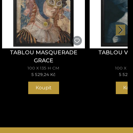
TABLOU MASQUERADE
TABLOU VE
GRACE
100 X 135 H CM
100 X 1
5 529,24 Kč
5 529,
Koupit
Kou