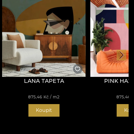
LANA TAPETA
PINK HAZ
875,46
Kč
/ m2
875,46
Koupit
Kou