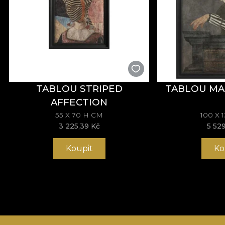
TABLOU STRIPED
TABLOU MA
AFFECTION
55 X 70 H CM
100 X 
3 225,39 Kč
5 52
Koupit
Ko