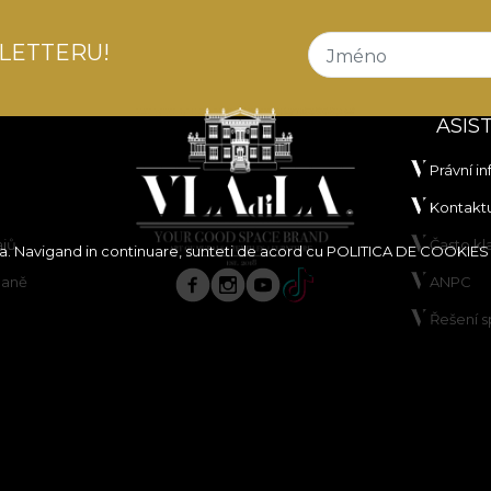
LETTERU!
Jméno
ASIS
Právní i
Kontaktu
ajů
Často k
ita. Navigand in continuare, sunteti de acord cu
POLITICA DE COOKIES
paně
ANPC
Řešení 
borů