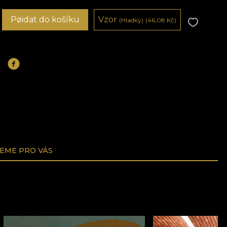
Pøidat do košíku
Vzor
(Hladký)
(46,08
Kč
)
EME PRO VÁS