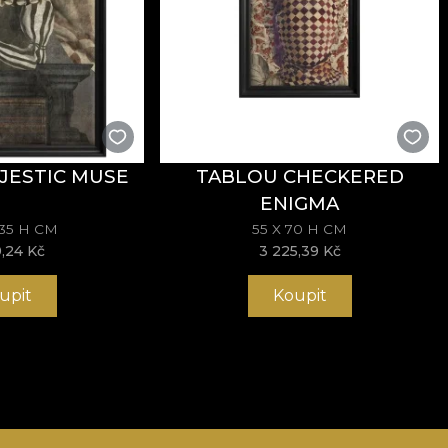
JESTIC MUSE
TABLOU CHECKERED
ENIGMA
135 H CM
55 X 70 H CM
9,24 Kč
3 225,39 Kč
upit
Koupit