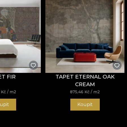
T FIR
TAPET ETERNAL OAK
CREAM
6
Kč
/ m2
875,46
Kč
/ m2
upit
Koupit