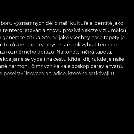
u významných děl o naší kultuře a identitě jako
e reinterpretován a znovu prožíván skrze vizi umělců
enerace zítřka. Stejně jako všechny naše tapety je
i různé textury, abyste si mohli vybrat ten pocit,
iluzi rozměrného obrazu. Nakonec, lněná tapeta,
ce jsme se vydali na cestu křídel dějin, kde je naše
né harmonii, čímž vzniká kaleidoskop barev a tvarů.
selství inovace a tradice, které se setkávají u
m Romania Boema jsme chtěli obejmout tradice.
dávných dějin, prožívaný neznámým způsobem. Je to,
stetických prvků. *Z lásky a úcty k přírodě jsou
e of VLAdiLA doporučuje používat jejich vlastní
erý splňuje nejvyšší standardy kvality.