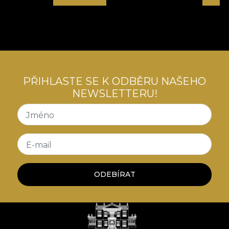
de mobilier. Astfel, spatiile sunt transpuse intr-o
poveste a luxului confortabil, a contradicțiilor
creatoare, o poveste care ne invata despre arta
convivialitatii cu tensiuni interioare.
PŘIHLASTE SE K ODBĚRU NAŠEHO
NEWSLETTERU!
Jméno
E-mail
ODEBÍRAT