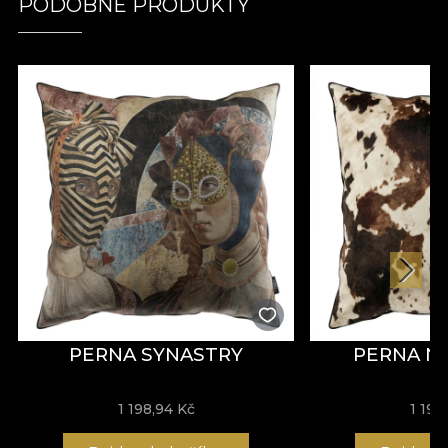
PODOBNÉ PRODUKTY
PERNA SYNASTRY
PERNA 
1 198,94 Kč
1 198