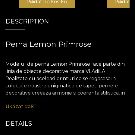
Pøidat do košíku
Pøidat 
DESCRIPTION
Perna Lemon Primrose
Modelul de perna Lemon Primrose face parte din
linia de obiecte decorative marca VLAdiLA.
Realizate cu aceleasi printuri ce se regasesc in
colectiile noastre enigmatice de tapet, pernele
decorative creeaza armonie si coerenta stilistica, in
orice tip de spatiu.
Ukázat další
Pernele sunt realizate din catifea, un material
bogat si pretios, extrem de placut la atingere.
DETAILS
Dimensiunea de 43 x 43 cm le face perfecte