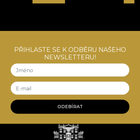
de mobilier. Astfel, spatiile sunt transpuse intr-o
poveste a luxului confortabil, a contradicțiilor
creatoare, o poveste care ne invata despre arta
convivialitatii cu tensiuni interioare.
PŘIHLASTE SE K ODBĚRU NAŠEHO
NEWSLETTERU!
Jméno
E-mail
ODEBÍRAT