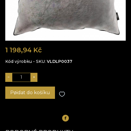
1 198,94 Kč
Kód výrobku - SKU
VLDLP0037
−
+
Pøidat do košíku