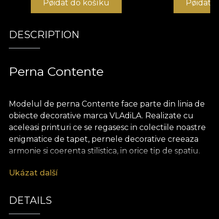
Pøidat do košíku
Pøidat 
DESCRIPTION
Perna Contente
Modelul de perna Contente face parte din linia de
obiecte decorative marca VLAdiLA. Realizate cu
aceleasi printuri ce se regasesc in colectiile noastre
enigmatice de tapet, pernele decorative creeaza
armonie si coerenta stilistica, in orice tip de spatiu.
Ukázat další
Pernele sunt realizate din catifea, un material
bogat si pretios, extrem de placut la atingere.
Dimensiunea de 43 x 43 cm le face perfecte
DETAILS
pentru a innobila o canapea, un pat sau un fotoliu