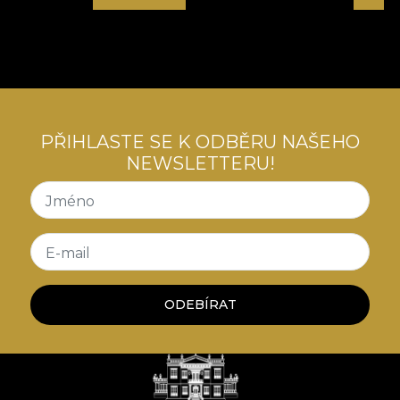
poveste a luxului confortabil, a contradicțiilor
creatoare, o poveste care ne invata despre arta
convivialitatii cu tensiuni interioare.
PŘIHLASTE SE K ODBĚRU NAŠEHO
NEWSLETTERU!
Jméno
E-mail
ODEBÍRAT