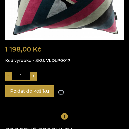
1 198,00 Kč
Kód výrobku - SKU
VLDLP0017
−
+
Pøidat do košíku