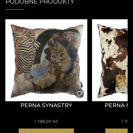
PODOBNÉ PRODUKTY
PERNA SYNASTRY
PERNA 
1 198,00 Kč
1 198