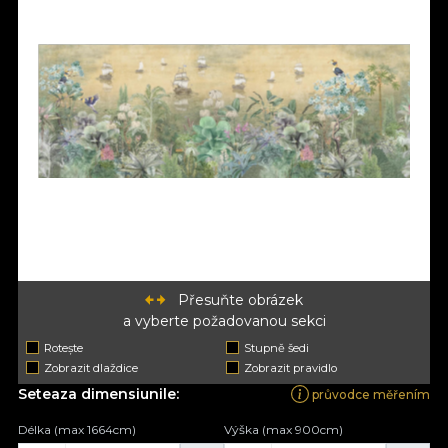
Přesuňte obrázek
a vyberte požadovanou sekci
Rotește
Stupně šedi
Zobrazit dlaždice
Zobrazit pravidlo
Seteaza dimensiunile:
průvodce měřením
Délka (max 1664cm)
Výška (max 900cm)