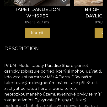
TAPET DANDELION
BRIGHT 
WHISPER
DAYLIGH
876,15
Kč
/ m2
876,15
Koupit
Ko
DESCRIPTION
Příběh Model tapety Paradise Shore (sunset)
graficky zobrazuje pohled, který si mohou užívat ti,
kdo vstoupí na ostrov Más A Tierra. Díky našim
talentovaným designérům máme také příležitost
zachytit bohatou flóru a faunu tohoto
neprozkoumaného území. Květinové prvky se mísí
s vegetativními. Ty vytvářejí bujný ráj, který
podporuje blahobyt exotických obyvatel ostrova.