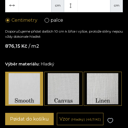
cm
cm
Centimetry
palce
Doporučujeme přidat dalších 10 cm k šířce i výšce, protože stěny nejsou
vždy dokonale hladké.
876,15
Kč
/ m2
Výběr materiálu:
Hladký
Pøidat do košíku
Vzor
(Hladký)
(46,11
Kč
)