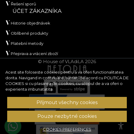
Řešení sporů
ÚČET ZÁKAZNÍKA
Historie objednávek
Oblíbené produkty
Platební metody
Přeprava a vrácení zboží
© House of VLAdiLA 2026
Acest site foloseste cookies pentru a va oferi functionalitatea
dorita. Navigand in continuare, sunteti de acord cu
POLITICA DE
COOKIES
si cu plasarea de cookies, cu scopul de a va oferi o
experienta imbunatatita.
Přijmout všechny cookies
Pouze nezbytné cookies
COOKIES PREFERENCES