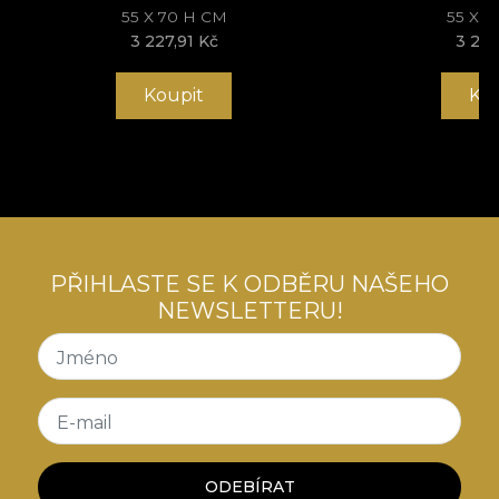
55 X 70 H CM
55 X 
3 227,91 Kč
3 227
Koupit
Ko
PŘIHLASTE SE K ODBĚRU NAŠEHO
NEWSLETTERU!
Jméno
E-mail
ODEBÍRAT