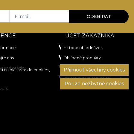
E-mail
ODEBÍRAT
TENCE
ÚČET ZÁKAZNÍKA
nformace
Historie objednávek
jte nás
Oblíbené produkty
ladené otázky
Platební metody
Přijmout všechny cookies
si cu plasarea de cookies,
Přeprava a vrácení zboží
Pouze nezbytné cookies
sporů