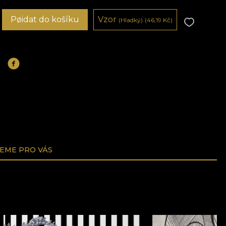
Pøidat do košíku
Vzor
(Hladký)
(46,19
Kč
)
EME PRO VÁS