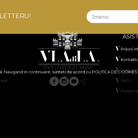
LETTERU!
Jméno
ASIS
Právní i
Kontaktu
ajů
Často k
ita. Navigand in continuare, sunteti de acord cu
POLITICA DE COOKIES
paně
ANPC
Řešení 
borů