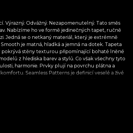
cí. Výrazný. Odvážný. Nezapomenutelný. Tato směs
tav. Nabízíme ho ve formě jedinečných tapet, ručně
zi. Jedná se o netkaný materiál, který je extrémně
ta Smooth je matná, hladká a jemná na dotek. Tapeta
rý pokrývá stěny texturou připomínající bohaté lněné
odelů z hlediska barev a stylů. Co však všechny tyto
ulosti, harmonie. Prvky plují na povrchu plátna a
omfortu. Seamless Patterns je definicí veselé a živé
sobní preference diváka, si každý může najít
kými prvky, texturami připomínajícími horskou
rakteristický pro naši Tapeta House. *Z lásky a úcty k
 **House of VLAdiLA doporučuje používat vlastní
splňuje nejvyšší standardy kvality.