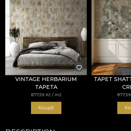
VINTAGE HERBARIUM
TAPET SHAT
TAPETA
CR
877,59
Kč
/ m2
877,5
Koupit
Ko