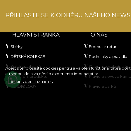
PŘIHLASTE SE K ODBĚRU NAŠEHO NEWS
HLAVNÍ STRÁNKA
O NÁS
Sbírky
Formular retur
DĚTSKÁ KOLEKCE
Podmínky a pravidla
Kolekce obrazů
Ochrana osobních úd
Acest site foloseste cookies pentru a va oferi functionalitatea dor
cu scopul de a va oferi o experienta imbunatatita.
Vytvoření produktu
Pravidla slevové kam
COOKIES PREFERENCES
VLADIØLOGY
Pravidla dárků
Kontakt
Zásady používání sou
cookie
Mapa stránek
© House of VLAdiLA 2026