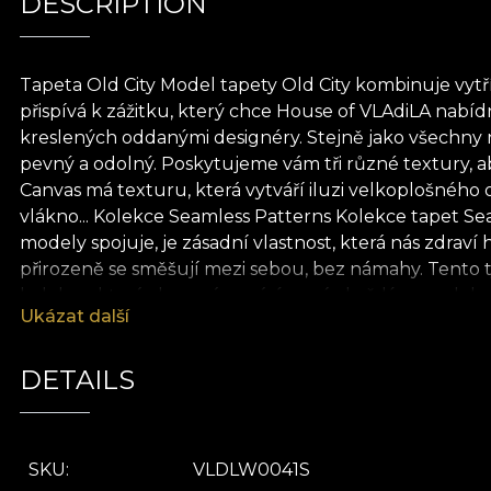
DESCRIPTION
Tapeta Old City Model tapety Old City kombinuje vy
přispívá k zážitku, který chce House of VLAdiLA nab
kreslených oddanými designéry. Stejně jako všechny na
pevný a odolný. Poskytujeme vám tři různé textury, a
Canvas má texturu, která vytváří iluzi velkoplošného 
vlákno... Kolekce Seamless Patterns Kolekce tapet Se
modely spojuje, je zásadní vlastnost, která nás zdraví
přirozeně se směšují mezi sebou, bez námahy. Tento t
kolekce, která zkoumá nová území s každým modelem.
Ukázat další
alespoň jeden model, který jim připomíná domov. Ať 
chatu, květinami, vodními nebo rostlinnými prvky, kol
přírodě jsou všechny naše tapety vyrobeny z přírodní
DETAILS
lepidlo pro aplikaci tapet. Tímto způsobem si můžete u
SKU
VLDLW0041S