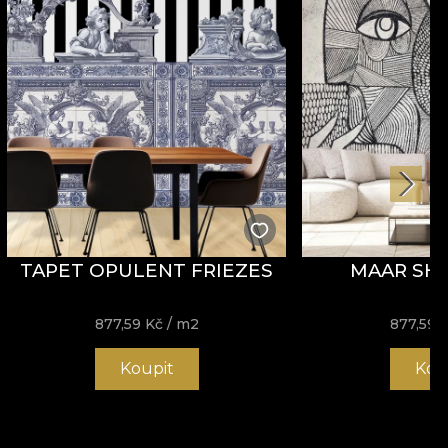
TAPET OPULENT FRIEZES
MAAR SHE
877,59
Kč
/ m2
877,59
Koupit
Kou