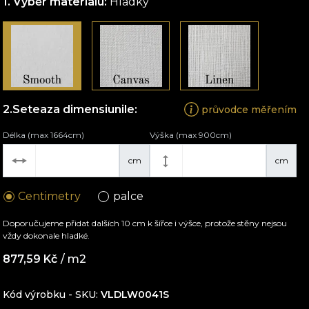
Výběr materiálu:
Hladký
Seteaza dimensiunile:
průvodce měřením
Délka (max 1664cm)
Výška (max 900cm)
cm
cm
Centimetry
palce
Doporučujeme přidat dalších 10 cm k šířce i výšce, protože stěny nejsou
vždy dokonale hladké.
877,59
Kč
/ m2
Kód výrobku - SKU
VLDLW0041S