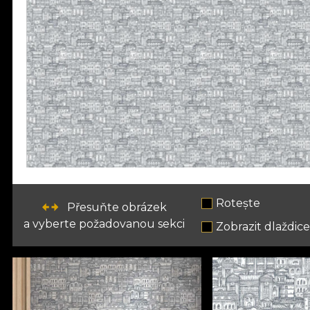
Rotește
Přesuňte obrázek
a vyberte požadovanou sekci
Zobrazit dlaždic