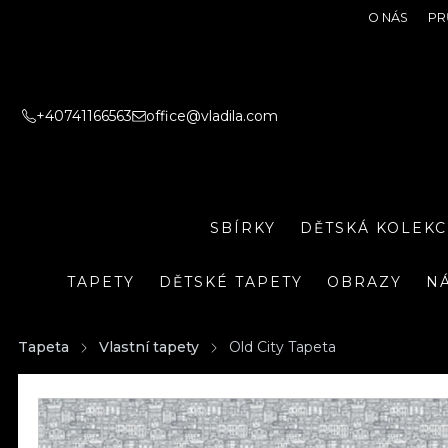
O NÁS
PR
+40741166563
office@vladila.com
SBÍRKY
DĚTSKÁ KOLEKC
TAPETY
DĚTSKÉ TAPETY
OBRAZY
N
Tapeta
Vlastní tapety
Old City Tapeta