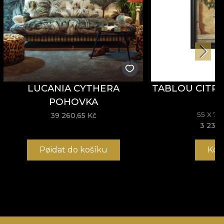
LUCANIA CYTHERA
TABLOU CITR
POHOVKA
55 X 7
39 260,65 Kč
3 233,
Pøidat do košíku
Kou