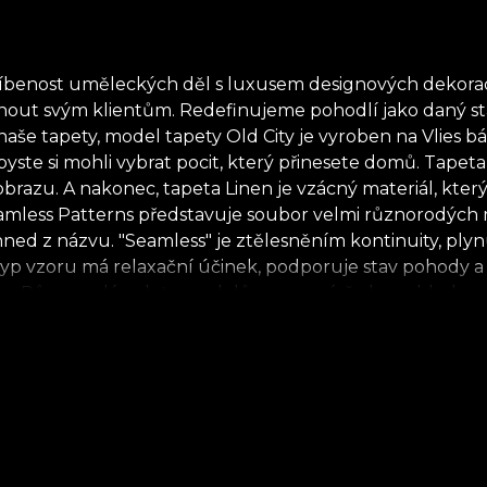
tříbenost uměleckých děl s luxusem designových dekora
ídnout svým klientům. Redefinujeme pohodlí jako daný s
še tapety, model tapety Old City je vyroben na Vlies bá
byste si mohli vybrat pocit, který přinesete domů. Tape
obrazu. A nakonec, tapeta Linen je vzácný materiál, kte
amless Patterns představuje soubor velmi různorodých m
 hned z názvu. "Seamless" je ztělesněním kontinuity, plyn
yp vzoru má relaxační účinek, podporuje stav pohody a k
 Různorodá paleta modelů znamená, že bez ohledu na o
už mluvíme o modelech inspirovaných tradičními rumuns
ekce přináší na stěny vašeho domova eleganci a luxus cha
ch, ekologických a biologicky rozložitelných materiálů.
žít rychlý, bezpečný a efektivní proces renovace, který 