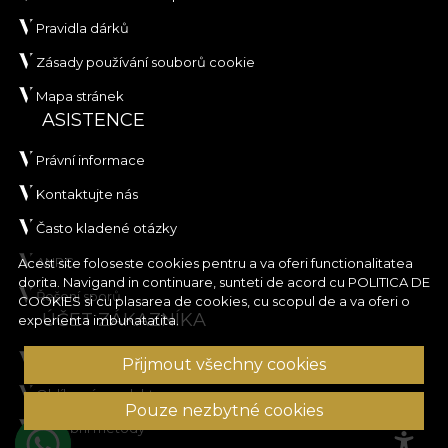
Pravidla dárků
Zásady používání souborů cookie
Mapa stránek
ASISTENCE
Právní informace
Kontaktujte nás
Často kladené otázky
ANPC
Acest site foloseste cookies pentru a va oferi functionalitatea
dorita. Navigand in continuare, sunteti de acord cu
POLITICA DE
Řešení sporů
COOKIES
si cu plasarea de cookies, cu scopul de a va oferi o
ÚČET ZÁKAZNÍKA
experienta imbunatatita.
Historie objednávek
Přijmout všechny cookies
Oblíbené produkty
Pouze nezbytné cookies
Platební metody