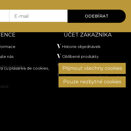
E-mail
ODEBÍRAT
TENCE
ÚČET ZÁKAZNÍKA
nformace
Historie objednávek
jte nás
Oblíbené produkty
ladené otázky
Platební metody
Přijmout všechny cookies
si cu plasarea de cookies,
Přeprava a vrácení zboží
Pouze nezbytné cookies
sporů