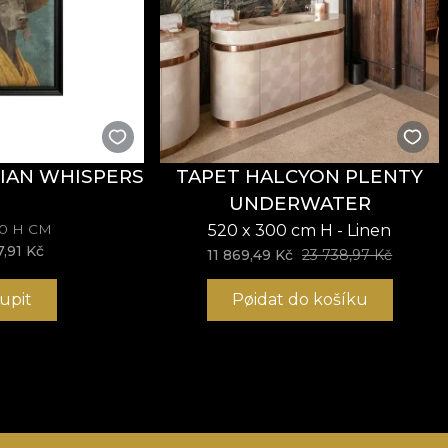
IAN WHISPERS
TAPET HALCYON PLENTY
UNDERWATER
70 H CM
520 x 300 cm H - Linen
7,91 Kč
11 869,49 Kč
23 738,97 Kč
upit
Pøidat do košíku