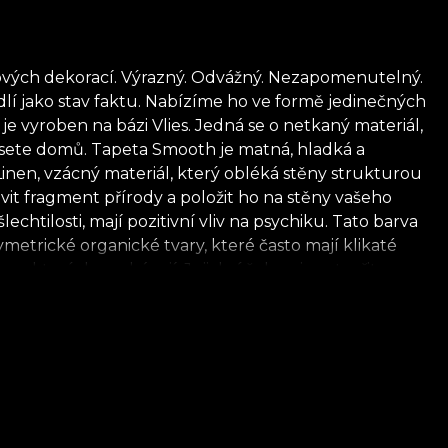
ových dekorací. Výrazný. Odvážný. Nezapomenutelný.
í jako stav faktu. Nabízíme ho ve formě jedinečných
e vyroben na bázi Vlies. Jedná se o netkaný materiál,
inesete domů. Tapeta Smooth je matná, hladká a
inen, vzácný materiál, který obléká stěny strukturou
it fragment přírody a položit ho na stěny vašeho
htilosti, mají pozitivní vliv na psychiku. Tato barva
ymetrické organické tvary, které často mají klikaté
 ze kterých pocházejí. Jejich účelem je vytvořit
o na prvotní úrovni. Organické tvary lákají
, který nám připomíná cyklus obnovy, kterým všechna
ch a všímat si jednoduchých radostí. *Z lásky a úcty
. **House of VLAdiLA doporučuje používat svůj vlastní
lňuje nejvyšší standardy kvality.