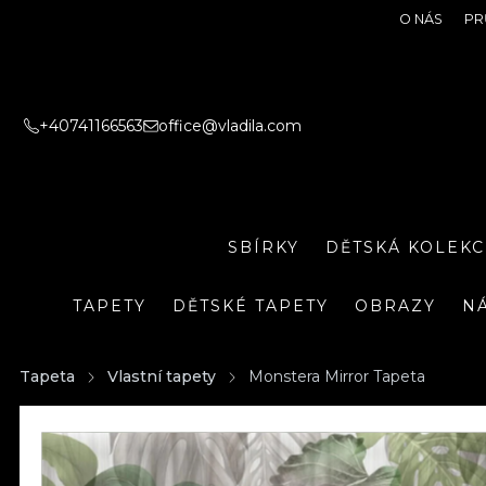
O NÁS
PR
+40741166563
office@vladila.com
SBÍRKY
DĚTSKÁ KOLEKC
TAPETY
DĚTSKÉ TAPETY
OBRAZY
N
Tapeta
Vlastní tapety
Monstera Mirror Tapeta