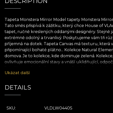
DESCRIPTION
Tapeta Monstera Mirror Model tapety Monstera Mirr
Tato směs přispívá k zážitku, který chce House of V
tapet, ručně kreslených oddanými designéry. Stejně ja
extrémně odolný a trvanlivý. Poskytujeme vám tři různ
příjemná na dotek. Tapeta Canvas má texturu, která v
připomínající bohaté plátno... Kolekce Natural Eleme
domova. Je to kolekce, kde dominuje zelená. Kolekce, k
ovlivňuje emocionální stavy a vnáší uklidňující, odpoč
linie. Nesou různé významy, metaforické nebo duchovní
Ukázat další
harmonickou atmosféru. Kameny, mraky, vysoké stromy
subtilností, jejich významy se odhalují pouze těm, kt
stvoření procházejí, a sílu regenerace. Také naznačuj
DETAILS
k přírodě jsou všechny naše tapety vyrobeny z přírodn
lepidlo při aplikaci tapety. Tímto způsobem si můžete 
SKU
VLDLW0440S