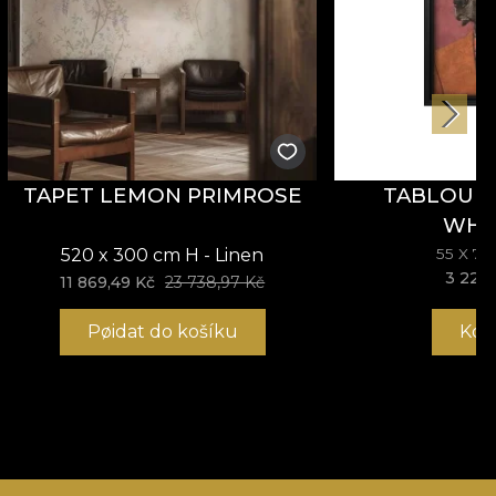
TAPET LEMON PRIMROSE
TABLOU 
WHI
520 x 300 cm H - Linen
55 X 7
3 227,
11 869,49 Kč
23 738,97 Kč
Pøidat do košíku
Kou