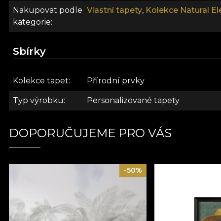
Nakupovat podle
Vlastní tapety
,
Kolekce Natural E
kategorie
Sbírky
Kolekce tapet
Přírodní prvky
Typ výrobku
Personalizované tapety
DOPORUČUJEME PRO VÁS
-50%