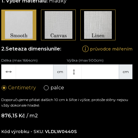
Výběr materiálu:
Hladký
Seteaza dimensiunile:
průvodce měřením
Délka (max 1664cm)
Výška (max 900cm)
cm
cm
Centimetry
palce
Doporučujeme přidat dalších 10 cm k šířce i výšce, protože stěny nejsou
vždy dokonale hladké.
876,15
Kč
/ m2
Kód výrobku - SKU
VLDLW0440S