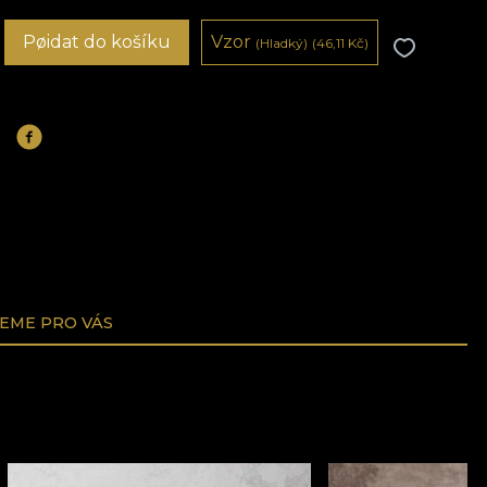
Pøidat do košíku
Vzor
(Hladký)
(46,11
Kč
)
EME PRO VÁS