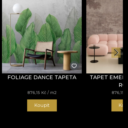
FOLIAGE DANCE TAPETA
TAPET EMERA
RO
876,15
Kč
/ m2
876,15
K
Koupit
Kou