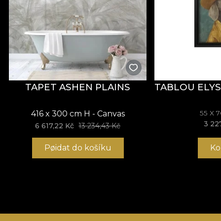
TAPET ASHEN PLAINS
TABLOU ELYS
416 x 300 cm H - Canvas
55 X 
3 22
6 617,22 Kč
13 234,43 Kč
Pøidat do košíku
Ko