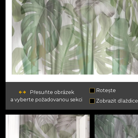
Rotește
Přesuňte obrázek
a vyberte požadovanou sekci
Zobrazit dlaždic