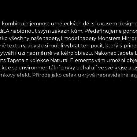
or kombinuje jemnost uměleckých děl s luxusem design
LAdiLA nabídnout svým zákazníkům. Předefinujeme pohodl
ko všechny naše tapety, i model tapety Monstera Mirror j
é textury, abyste si mohli vybrat ten pocit, který si př
ytváří iluzi nadměrně velkého obrazu. Nakonec tapeta L
nts Tapeta z kolekce Natural Elements vám umožní objev
de se environmentální prvky odhalují ve své kráse a ušlec
inkový efekt. Příroda jako celek ukrývá nepravidelné, as
 podtóny, v závislosti na jejich barvách nebo kulturách,
, voňavé květiny nám připomínají všechno, co je uznáván
eří se odváží pozorně naslouchat. Tkají vizuální příběh
e, že bychom neměli zapomínat být pozorní ve svých čine
ích, ekologických a biologicky rozložitelných materiálů
užít rychlý, bezpečný a účinný proces přestavby, který sp