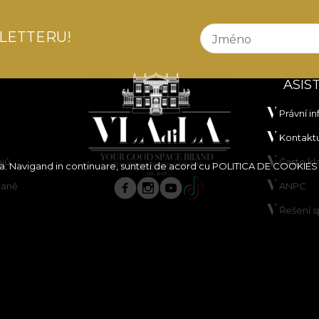
LETTERU!
Jméno
ASIS
Právní i
Kontaktu
ajů
Často k
ita. Navigand in continuare, sunteti de acord cu
POLITICA DE COOKIES
paně
ANPC
Řešení 
borů