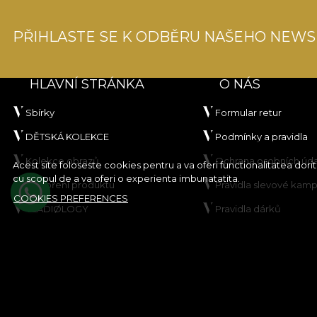
PŘIHLASTE SE K ODBĚRU NAŠEHO NEWS
HLAVNÍ STRÁNKA
O NÁS
Sbírky
Formular retur
DĚTSKÁ KOLEKCE
Podmínky a pravidla
Kolekce obrazů
Ochrana osobních úd
Acest site foloseste cookies pentru a va oferi functionalitatea dor
cu scopul de a va oferi o experienta imbunatatita.
Vytvoření produktu
Pravidla slevové kam
COOKIES PREFERENCES
VLADIØLOGY
Pravidla dárků
Kontakt
Zásady používání sou
cookie
Mapa stránek
© House of VLAdiLA 2026