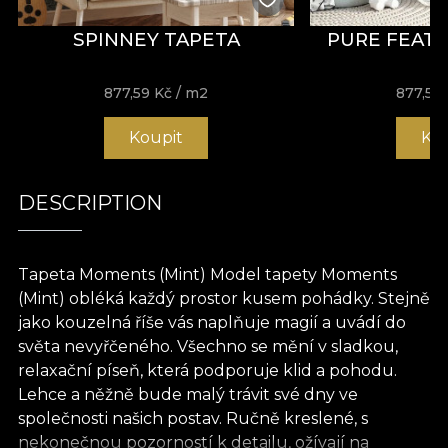
SPINNEY TAPETA
PURE FEAT
877,59
Kč
/ m2
877,59
Koupit
Ko
DESCRIPTION
Tapeta Moments (Mint) Model tapety Moments
(Mint) obléká každý prostor kusem pohádky. Stejně
jako kouzelná říše vás naplňuje magií a uvádí do
světa nevyřčeného. Všechno se mění v sladkou,
relaxační píseň, která podporuje klid a pohodu.
Lehce a něžně bude malý trávit své dny ve
společnosti našich postav. Ručně kreslené, s
nekonečnou pozorností k detailu, ožívají na