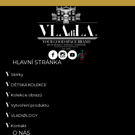
HLAVNÍ STRÁNKA
Sbírky
DĚTSKÁ KOLEKCE
Kolekce obrazů
Vytvoření produktu
VLADIØLOGY
Kontakt
O NÁS