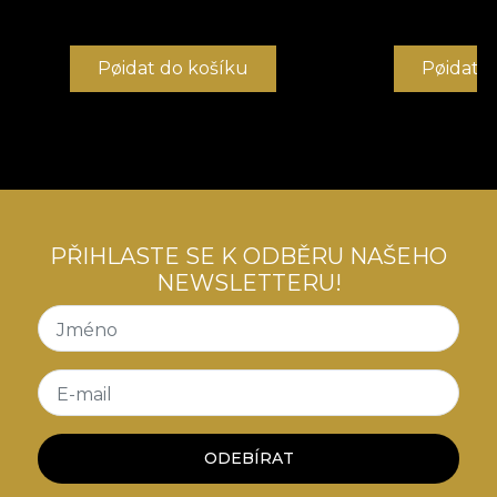
Pøidat do košíku
Pøidat 
PŘIHLASTE SE K ODBĚRU NAŠEHO
NEWSLETTERU!
Jméno
E-mail
ODEBÍRAT