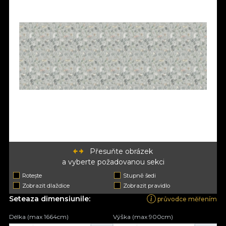
Přesuňte obrázek
a vyberte požadovanou sekci
Rotește
Stupně šedi
Zobrazit dlaždice
Zobrazit pravidlo
Seteaza dimensiunile:
průvodce měřením
Délka (max 1664cm)
Výška (max 900cm)