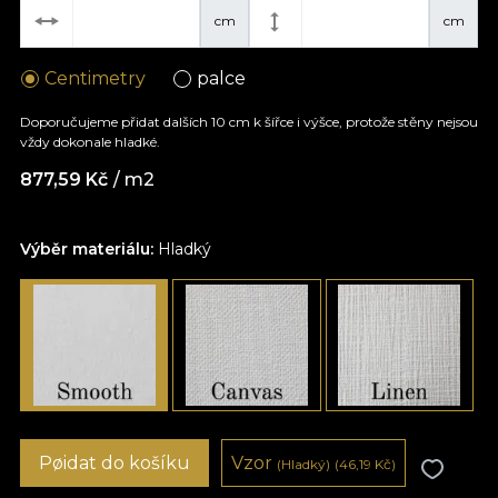
cm
cm
Centimetry
palce
Doporučujeme přidat dalších 10 cm k šířce i výšce, protože stěny nejsou
vždy dokonale hladké.
877,59
Kč
/ m2
Výběr materiálu:
Hladký
Pøidat do košíku
Vzor
(Hladký)
(46,19
Kč
)