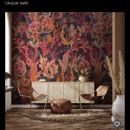
Ukázat další
talentovaní designéři krásné kousky životní velikosti, které jistě
doplní jakýkoli typ interiéru, od domovů a kanceláří po
restaurace, bary, hotely nebo obchodní centra.
Tapety VLAdiLA jsou vytvořeny s maximální péčí a pozorností k
detailům. Všechny naše modely připomínají krásu
každodenního života a jsou zpracovány štětcem plynule a
promyšleně, v současném a módním stylu.
Naše kolekce Seamless Patterns zahrnuje tapety s
různorodými a nápaditými potisky, které jsou vhodné pro
jakýkoli typ interiérového designu. Některé modely vykazují
opakující se vzory, které vytvářejí rovnováhu a harmonii v
místnosti. Jiné jsou vytvořeny za použití výrazných barevných
akcentů a metalických doteků pro okouzlující a eklektický
vzhled. Kolekce kombinuje jemné květinové tapety, které jsou
ideální pro ženský a intimní obývací pokoj, s těmi, které
zobrazují stylizovaný a elegantní hmyz, což prostoru dodává
sofistikovanou atmosféru apotéka-bylinkářství. Pro moderní a
přesto nadčasovou kuchyň nebo koupelnu naše kolekce
zahrnuje modely, které připomínají anglický venkovský dům,
poskytujíce moderní pohled na klasické obkládané stěny. Tyto
kousky jsou vytvořeny s vnitřními ornamenty a dekorativními