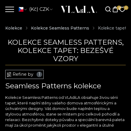
(Kč) CZK
Kolekce
Kolekce Seamless Patterns
Kolekce tapet: 
KOLEKCE SEAMLESS PATTERNS,
KOLEKCE TAPET: BEZEŠVÉ
VZORY
Refine by
1
Seamless Patterns kolekce
Kolekce Seamless Patterns od VLAdiLA obsahuje živou sérii
tapet, které naplní stěny vašeho domova atmosférickými a
úchvatnými designy. Váš domov bude naplněn teplou a
stylovou atmosférou, stane se místem pro celkové pohodlí a
relaxaci. Bezchybné doteky půvabu a speciální barevná paleta
mají za úkol proměnit jakýkoli prostor v elegantní a útulné
útočiště. Kombinací pohybu, textury a formy vytvořili naši