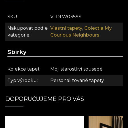
SKU
VLDLW0359S
Nakupovat podle
Vlastní tapety
,
Colectia My
kategorie
Courious Neighbours
Sbírky
Kolekce tapet
Moji starostliví sousedé
Typ výrobku
Personalizované tapety
DOPORUČUJEME PRO VÁS