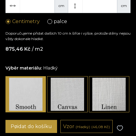
cm
cm
Centimetry
palce
Doporučujeme přidat dalších 10 cm k šířce i výšce, protože stěny nejsou
vždy dokonale hladké.
875,46
Kč
/ m2
Výběr materiálu:
Hladký
Pøidat do košíku
Vzor
(Hladký)
(46,08
Kč
)