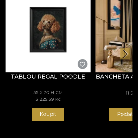
TABLOU REGAL POODLE
BANCHETA A
55 X 70 H CM
11 51
3 225,39 Kč
Koupit
Pøidat 