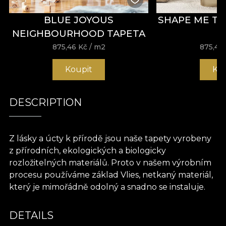
BLUE JOYOUS
SHAPE ME T
NEIGHBOURHOOD TAPETA
875,46
Kč
/ m2
875,46
Koupit
Ko
DESCRIPTION
Z lásky a úcty k přírodě jsou naše tapety vyrobeny
z přírodních, ekologických a biologicky
rozložitelných materiálů. Proto v našem výrobním
procesu používáme základ Vlies, netkaný materiál,
který je mimořádně odolný a snadno se instaluje.
DETAILS