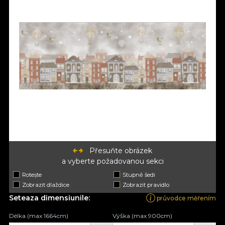
Přesuňte obrázek
a vyberte požadovanou sekci
Rotește
Stupně šedi
Zobrazit dlaždice
Zobrazit pravidlo
Seteaza dimensiunile:
průvodce měřením
Délka (max 1664cm)
Výška (max 900cm)