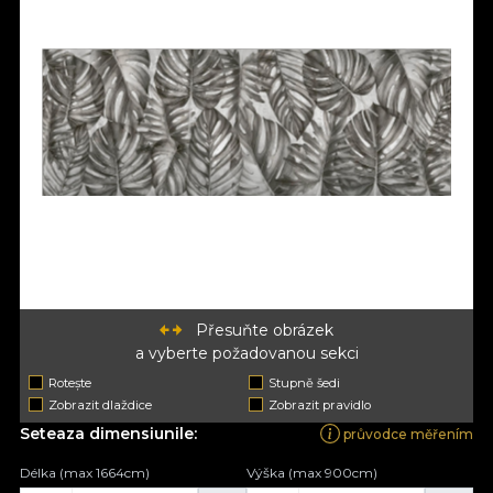
Přesuňte obrázek
a vyberte požadovanou sekci
Rotește
Stupně šedi
Zobrazit dlaždice
Zobrazit pravidlo
Seteaza dimensiunile:
průvodce měřením
Délka (max 1664cm)
Výška (max 900cm)