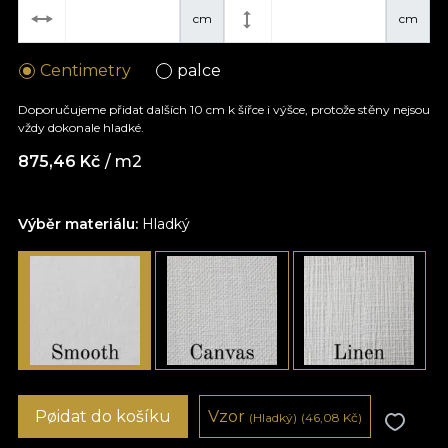
cm
cm
Centimetry
palce
Doporučujeme přidat dalších 10 cm k šířce i výšce, protože stěny nejsou
vždy dokonale hladké.
875,46
Kč
/ m2
Výběr materiálu:
Hladký
Pøidat do košíku
Vzor
(Hladký)
(46,08
Kč
)