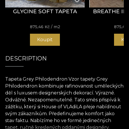
GLYCINE SOFT TAPETA
BREATHE IN
875,46
Kč
/ m2
875,46
Koupit
Ko
DESCRIPTION
Tapeta Grey Philodendron Vzor tapety Grey
Philodendron kombinuje rafinovanost uměleckých
děl s luxusem designerských dekorací. Výrazné.
Odvážné. Nezapomenutelné. Tato směs přispívá k
zážitku, který si House of VLAdiLA přeje nabídnout
svým zákazníkům. Předefinujeme komfort jako
stav faktu. Nabízíme ho ve formě jedinečných
tapet, ručně kreslených oddanými designéry.