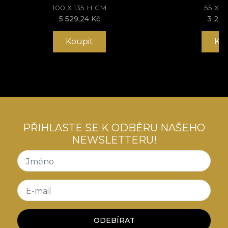
100 X 135 H CM
55 X 
5 529,24 Kč
3 225
Koupit
Ko
PŘIHLASTE SE K ODBĚRU NAŠEHO
NEWSLETTERU!
Jméno
E-mail
ODEBÍRAT