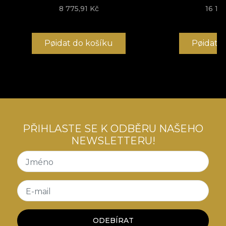
8 775,91 Kč
16 16
Pøidat do košíku
Pøidat 
PŘIHLASTE SE K ODBĚRU NAŠEHO
NEWSLETTERU!
Jméno
E-mail
ODEBÍRAT