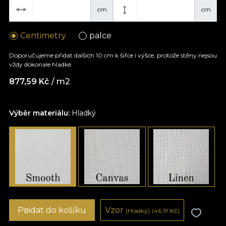
cm
cm
Centimetry
palce
Doporučujeme přidat dalších 10 cm k šířce i výšce, protože stěny nejsou
vždy dokonale hladké.
877,59
Kč
/ m2
Výběr materiálu:
Hladký
Pøidat do košíku
Vzor
(Hladký)
(46,19
Kč
)