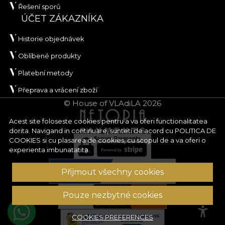
Řešení sporů
ÚČET ZÁKAZNÍKA
Historie objednávek
Oblíbené produkty
Platební metody
Přeprava a vrácení zboží
© House of VLAdiLA 2026
Acest site foloseste cookies pentru a va oferi functionalitatea
dorita. Navigand in continuare, sunteti de acord cu
POLITICA DE
COOKIES
si cu plasarea de cookies, cu scopul de a va oferi o
experienta imbunatatita.
Přijmout všechny cookies
Pouze nezbytné cookies
COOKIES PREFERENCES