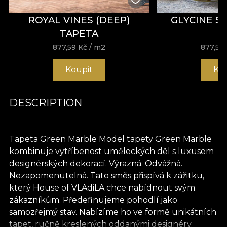
ROYAL VINES (DEEP)
GLYCINE S
TAPETA
877,59
Kč
/ m2
877,59
Koupit
Ko
DESCRIPTION
Tapeta Green Marble Model tapety Green Marble
kombinuje vytříbenost uměleckých děl s luxusem
designérských dekorací. Výrazná. Odvážná.
Nezapomenutelná. Tato směs přispívá k zážitku,
který House of VLAdiLA chce nabídnout svým
zákazníkům. Předefinujeme pohodlí jako
samozřejmý stav. Nabízíme ho ve formě unikátních
tapet, ručně kreslených oddanými designéry.