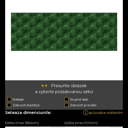
Přesuňte obrázek
a vyberte požadovanou sekci
Rotește
Stupně šedi
Zobrazit dlaždice
Zobrazit pravidlo
Seteaza dimensiunile:
průvodce měřením
Délka (max 1664cm)
Výška (max 900cm)