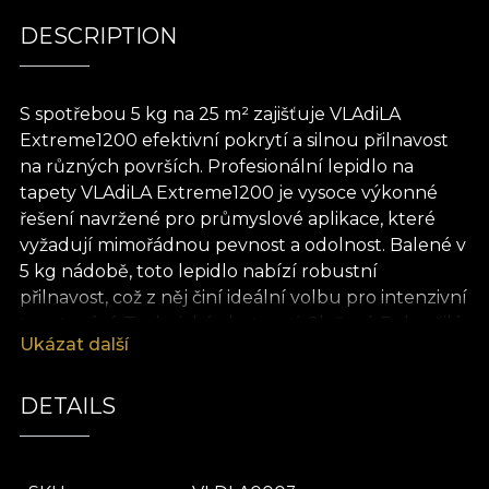
DESCRIPTION
S spotřebou 5 kg na 25 m² zajišťuje VLAdiLA
Extreme1200 efektivní pokrytí a silnou přilnavost
na různých površích. Profesionální lepidlo na
tapety VLAdiLA Extreme1200 je vysoce výkonné
řešení navržené pro průmyslové aplikace, které
vyžadují mimořádnou pevnost a odolnost. Balené v
5 kg nádobě, toto lepidlo nabízí robustní
přilnavost, což z něj činí ideální volbu pro intenzivní
tapetování. Technické vlastnosti: Složení: Pokročilé
Ukázat další
vysoce pevnostní složení pro průmyslové použití.
Konzistence: Hustá, pastovitá textura, snadno
aplikovatelná válečkem nebo štětcem. Přilnavost:
DETAILS
Výjimečné adhezní vlastnosti, vhodné pro náročná
prostředí. Pokrytí: 5 kg na 25 m², poskytující
rozsáhlé a efektivní pokrytí. Návod k použití: