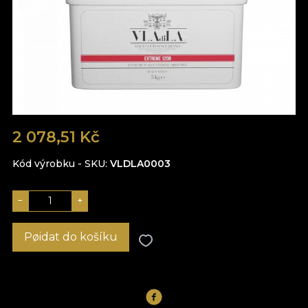
2 078,51 Kč
Kód výrobku - SKU
VLDLA0003
−
+
Pøidat do košíku