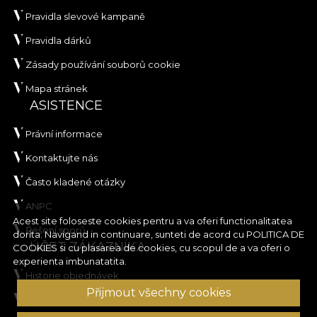
Pravidla slevové kampaně
Pravidla dárků
Zásady používání souborů cookie
Mapa stránek
ASISTENCE
Právní informace
Kontaktujte nás
Často kladené otázky
ANPC
Acest site foloseste cookies pentru a va oferi functionalitatea
Řešení sporů
dorita. Navigand in continuare, sunteti de acord cu
POLITICA DE
ÚČET ZÁKAZNÍKA
COOKIES
si cu plasarea de cookies, cu scopul de a va oferi o
experienta imbunatatita.
Historie objednávek
Přijmout všechny cookies
Oblíbené produkty