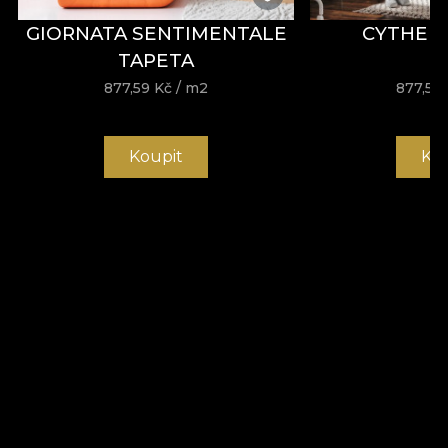
GIORNATA SENTIMENTALE
CYTHER
TAPETA
877,59
Kč
/ m2
877,59
Koupit
Ko