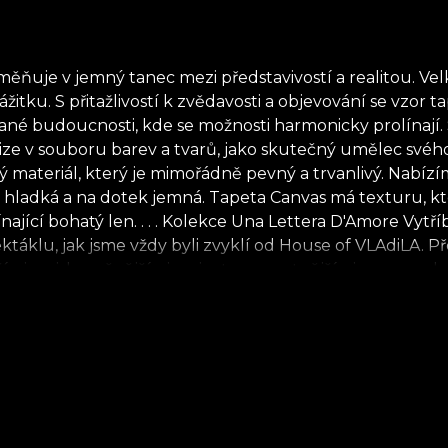
ňuje v jemný tanec mezi představivostí a realitou. Velk
žitku. S přitažlivostí k zvědavosti a objevování se vzo
nované budoucnosti, kde se možnosti harmonicky prolínaj
e v souboru barev a tvarů, jako skutečný umělec svého p
 materiál, který je mimořádně pevný a trvanlivý. Nabízím
 hladká a na dotek jemná. Tapeta Canvas má texturu, kte
jící bohatý len. . . . Kolekce Una Lettera D'Amore Vytříbe
táklu, jak jsme vždy byli zvyklí od House of VLAdiLA. P
nějšími, nejslunečnějšími, nejextravagantnějšími a nesm
u spektakulárně sladěny s látkami téže kolekce, v pravd
t. Na této smyslové cestě se stáváme opojení magií a s
c jsme se rozhodli zastavit na sicilském pobřeží, kde ná
rodě jsou všechny naše tapety vyrobeny z přírodních, eko
o lepidla při aplikaci tapety. Tímto způsobem si můžete u