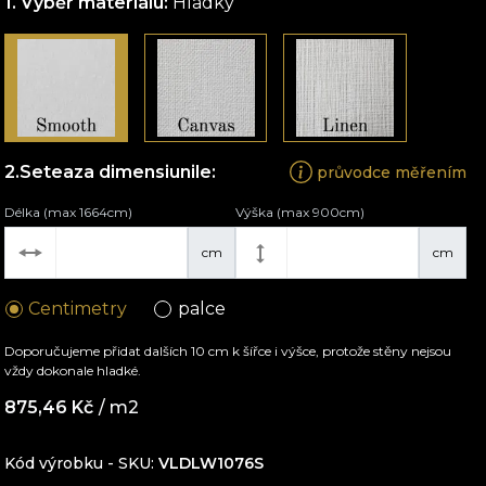
Výběr materiálu:
Hladký
Seteaza dimensiunile:
průvodce měřením
Délka (max 1664cm)
Výška (max 900cm)
cm
cm
Centimetry
palce
Doporučujeme přidat dalších 10 cm k šířce i výšce, protože stěny nejsou
vždy dokonale hladké.
875,46
Kč
/ m2
Kód výrobku - SKU
VLDLW1076S