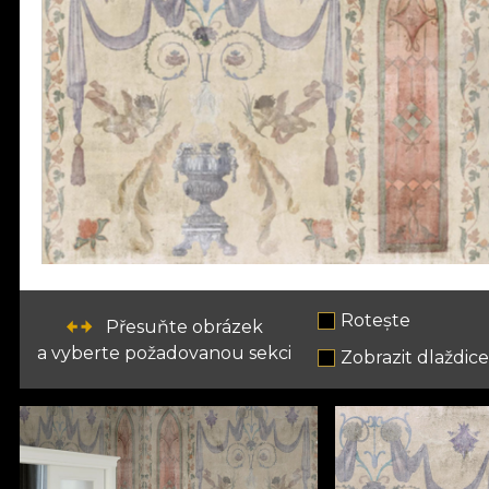
Rotește
Přesuňte obrázek
a vyberte požadovanou sekci
Zobrazit dlaždic