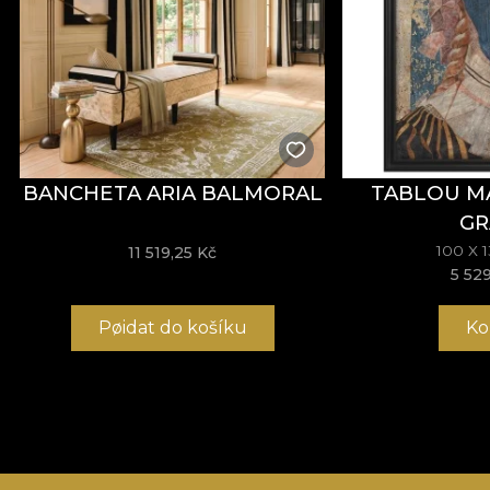
BANCHETA ARIA BALMORAL
TABLOU M
GR
100 X 
11 519,25 Kč
5 52
Pøidat do košíku
Ko