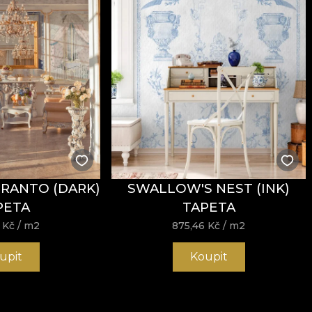
FRANTO (DARK)
SWALLOW'S NEST (INK)
PETA
TAPETA
6
Kč
/ m2
875,46
Kč
/ m2
upit
Koupit