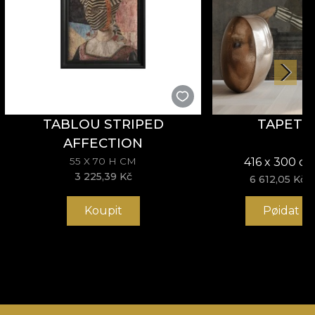
TABLOU STRIPED
TAPET 
AFFECTION
55 X 70 H CM
416 x 300 cm
3 225,39 Kč
6 612,05 Kč
Koupit
Pøidat d