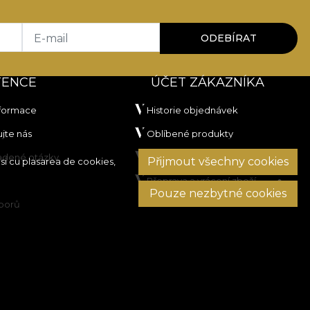
E-mail
ODEBÍRAT
TENCE
ÚČET ZÁKAZNÍKA
nformace
Historie objednávek
jte nás
Oblíbené produkty
ladené otázky
Platební metody
Přijmout všechny cookies
si cu plasarea de cookies,
Přeprava a vrácení zboží
Pouze nezbytné cookies
sporů