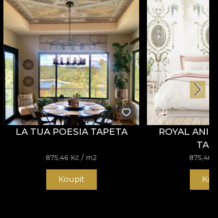
LA TUA POESIA TAPETA
ROYAL ANIM
TAP
875,46
Kč
/ m2
875,46
Koupit
Kou