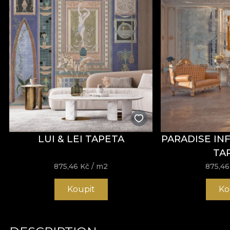
LUI & LEI TAPETA
PARADISE IN
TA
875,46
Kč
/ m2
875,4
Koupit
Ko