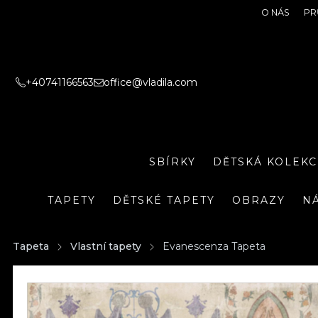
O NÁS
PR
+40741166563
office@vladila.com
SBÍRKY
DĚTSKÁ KOLEKC
TAPETY
DĚTSKÉ TAPETY
OBRAZY
N
Tapeta
Vlastní tapety
Evanescenza Tapeta