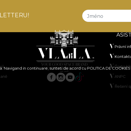
LETTERU!
Jméno
ASIS
Právní i
Kontaktu
ajů
Často k
ita. Navigand in continuare, sunteti de acord cu
POLITICA DE COOKIES
paně
ANPC
Řešení 
borů