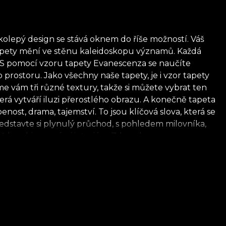
olepý design se stává oknem do říše možností. Váš
r tapety mění ve stěnu kaleidoskopu významů. Každá
í. S pomocí vzoru tapety Evanescenza se naučíte
rostoru. Jako všechny naše tapety, je i vzor tapety
e vám tři různé textury, takže si můžete vybrat ten
rá vytváří iluzi přerostlého obrazu. A konečně tapeta
nost, drama, tajemství. To jsou klíčová slova, která se
ředstavte si plynulý průchod, s pohledem milovníka,
yslně kombinovanými interiéry. Zde nalezneme vzory
ivém příběhu o konceptu interiérovosti. Cestujeme
urrealismem Benátek. Necháme se koupat v teplém
s sváděly konkupiscentní sliby. Všechno je karneval,
logických a biologicky odbouratelných materiálů.
žít rychlý, bezpečný a efektivní proces renovace,