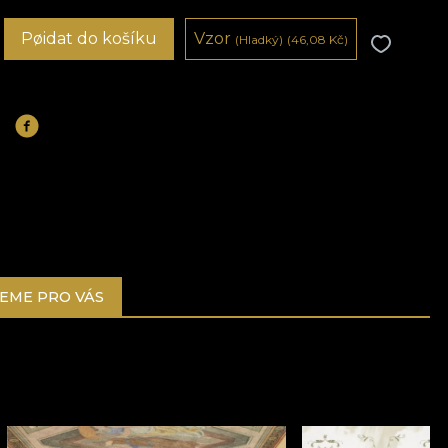
Pøidat do košíku
Vzor
(Hladký)
(46,08
Kč
)
EME PRO VÁS