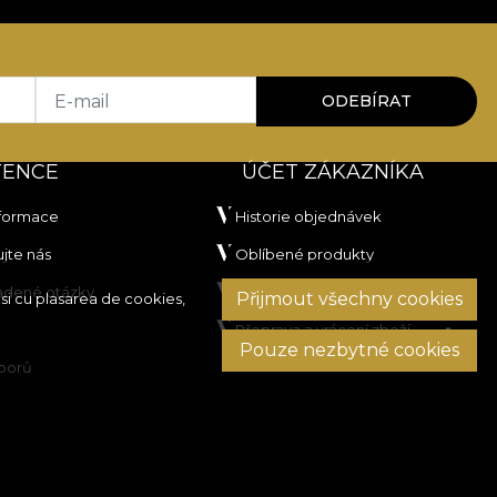
E-mail
ODEBÍRAT
TENCE
ÚČET ZÁKAZNÍKA
nformace
Historie objednávek
jte nás
Oblíbené produkty
ladené otázky
Platební metody
Přijmout všechny cookies
si cu plasarea de cookies,
Přeprava a vrácení zboží
Pouze nezbytné cookies
sporů