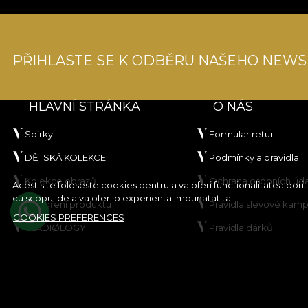
PŘIHLASTE SE K ODBĚRU NAŠEHO NEWS
HLAVNÍ STRÁNKA
O NÁS
Sbírky
Formular retur
DĚTSKÁ KOLEKCE
Podmínky a pravidla
Kolekce obrazů
Ochrana osobních úd
Acest site foloseste cookies pentru a va oferi functionalitatea dor
cu scopul de a va oferi o experienta imbunatatita.
Vytvoření produktu
Pravidla slevové kam
COOKIES PREFERENCES
VLADIØLOGY
Pravidla dárků
Kontakt
Zásady používání sou
cookie
Mapa stránek
© House of VLAdiLA 2026