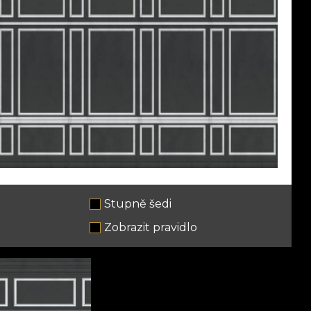
Stupně šedi
e
Zobrazit pravidlo