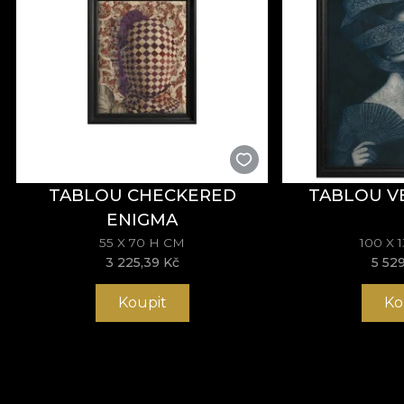
TABLOU CHECKERED
TABLOU V
ENIGMA
55 X 70 H CM
100 X 
3 225,39 Kč
5 52
Koupit
Ko