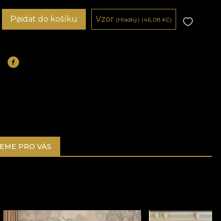
Pøidat do košíku
Vzor
(Hladký)
(46,08
Kč
)
EME PRO VÁS