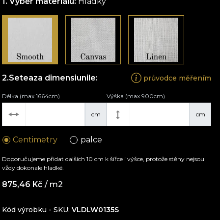
Výběr materiálu:
Hladký
Seteaza dimensiunile:
průvodce měřením
Délka (max 1664cm)
Výška (max 900cm)
cm
cm
Centimetry
palce
Doporučujeme přidat dalších 10 cm k šířce i výšce, protože stěny nejsou
vždy dokonale hladké.
875,46
Kč
/ m2
Kód výrobku - SKU
VLDLW0135S