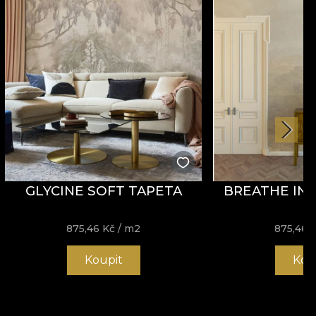
GLYCINE SOFT TAPETA
BREATHE IN/
875,46
Kč
/ m2
875,46
Koupit
Kou