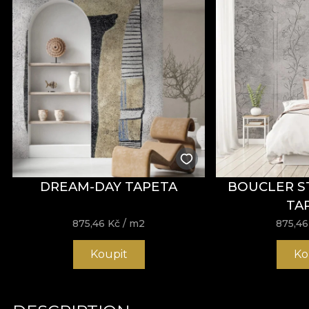
DREAM-DAY TAPETA
BOUCLER S
TA
875,46
Kč
/ m2
875,4
Koupit
Ko