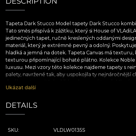
DESCRIPTION
Tapeta Dark Stucco Model tapety Dark Stucco kombi
Tato směs přispívá k zážitku, který si House of VLAd
jedinečných tapet, ručně kreslených oddanými design
materiál, který je extrémně pevný a odolný. Poskytuje
hladká a jemná na dotek. Tapeta Canvas má texturu, k
texturou připomínající bohaté plátno. Kolekce Nobl
luxusu. Mezi vzory této kolekce najdeme tapety s re
palety, navržené tak, aby uspokojila ty nejnáročnější
dosáhnout, o vnitřním klidu a harmonii tvarů. Mluví o
Ukázat další
protože se učíme žít v souladu se sebou a s okolím. A
povrch plátna. Umění není nikdy jednoduché. Na práz
skrývá tolik možností. Umění je permanentní křižovatko
DETAILS
Preferujeme vnímat naše produkty jako média komunika
mechanismus do série živých tapet, které vás udělají 
přírodních, ekologických a biologicky odbouratelných
SKU
VLDLW0135S
můžete užívat rychlý, bezpečný a efektivní proces přes