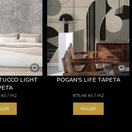
TUCCO LIGHT
POGAN'S LIFE TAPETA
PETA
6
Kč
/ m2
875,46
Kč
/ m2
upit
Koupit