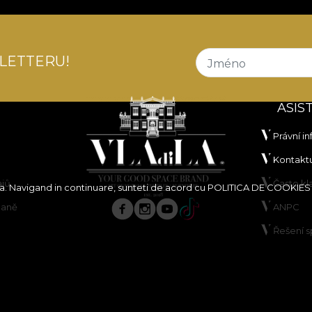
LETTERU!
Jméno
ASIS
Právní i
Kontaktu
ajů
Často k
ita. Navigand in continuare, sunteti de acord cu
POLITICA DE COOKIES
paně
ANPC
Řešení 
borů