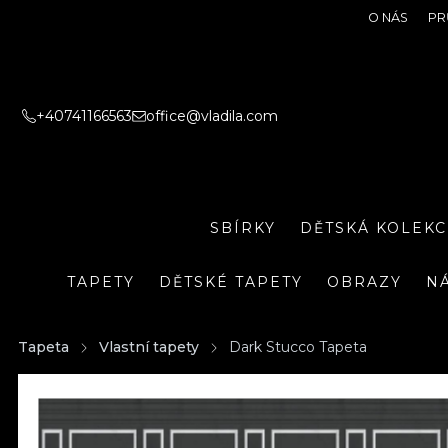
O NÁS
PR
+40741166563
office@vladila.com
SBÍRKY
DĚTSKÁ KOLEKC
TAPETY
DĚTSKÉ TAPETY
OBRAZY
N
Tapeta
Vlastní tapety
Dark Stucco Tapeta