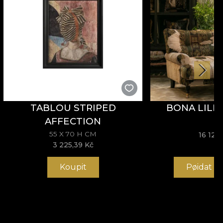
TABLOU STRIPED
BONA LILI
AFFECTION
55 X 70 H CM
16 126
3 225,39 Kč
Koupit
Pøidat d