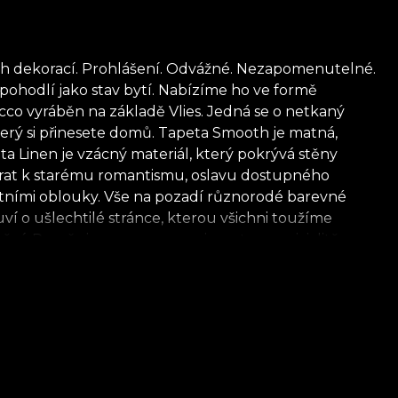
h dekorací. Prohlášení. Odvážné. Nezapomenutelné.
pohodlí jako stav bytí. Nabízíme ho ve formě
co vyráběn na základě Vlies. Jedná se o netkaný
který si přinesete domů. Tapeta Smooth je matná,
a Linen je vzácný materiál, který pokrývá stěny
vrat k starému romantismu, oslavu dostupného
ntními oblouky. Vše na pozadí různorodé barevné
ví o ušlechtilé stránce, kterou všichni toužíme
ění. Považujeme se za experiment v convivialitě,
nícenými pozorovateli tohoto osudu, který skicují na
o. Nic jednoduchého není ani na přímé čáře, která
proces, i když konečný výsledek se nazývá "tapeta".
e Noble Touches tak překládá celý tento složitý
 s respektem k ní jsou všechny naše tapety vyrobeny z
tní lepidlo pro aplikaci tapet. Tímto způsobem si