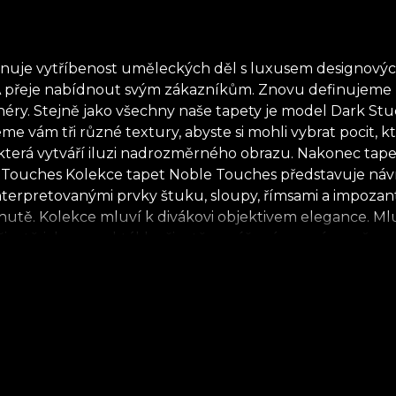
nuje vytříbenost uměleckých děl s luxusem designovýc
iLA přeje nabídnout svým zákazníkům. Znovu definujeme 
éry. Stejně jako všechny naše tapety je model Dark Stuc
me vám tři různé textury, abyste si mohli vybrat pocit, 
terá vytváří iluzi nadrozměrného obrazu. Nakonec tapet
e Touches Kolekce tapet Noble Touches představuje ná
interpretovanými prvky štuku, sloupy, římsami a impoza
 chutě. Kolekce mluví k divákovi objektivem elegance. Mlu
 životě jako o spektáklu, životě povýšeném na úroveň um
 prostor je svědkem tohoto procesu. Naši umělci jsou za
dném plátně čekajícím na oživení není nic jednoduchéh
u, a rozhodnutí (cesta) vždy patří umělci. Je to složitý 
ce, hlasy vypravěčů, nástroje pro krásný život. Kolekc
postavou vašeho životního příběhu. *Z lásky k přírodě a
 materiálů. **House of VLAdiLA doporučuje používat vlas
tavby, který splňuje nejvyšší standardy kvality.