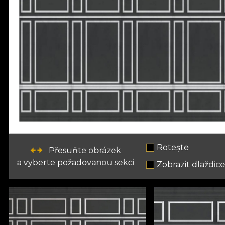
Rotește
Přesuňte obrázek
a vyberte požadovanou sekci
Zobrazit dlaždic