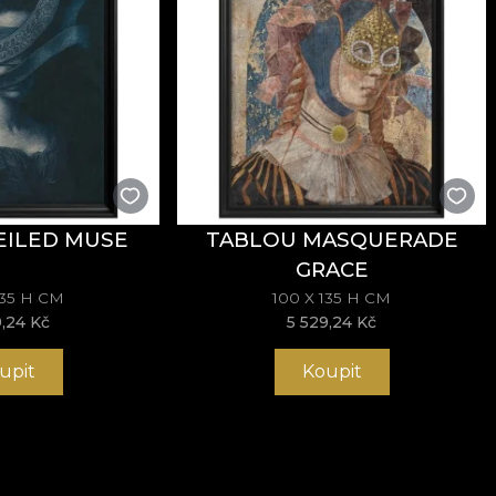
EILED MUSE
TABLOU MASQUERADE
GRACE
135 H CM
100 X 135 H CM
9,24 Kč
5 529,24 Kč
upit
Koupit