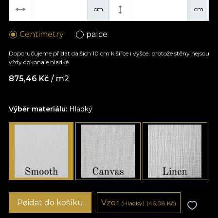
cm
cm
Centimetry
palce
Doporučujeme přidat dalších 10 cm k šířce i výšce, protože stěny nejsou
vždy dokonale hladké.
875,46
Kč
/ m2
Výběr materiálu:
Hladký
Pøidat do košíku
Vzor
(Hladký)
(46,08
Kč
)