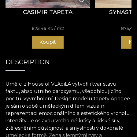
CASIMIR TAPETA
SYNASTR
875,46
Kč
/ m2
875,46
Koupit
Ko
DESCRIPTION
Umělci z House of VLAdiLA vytvořili tvar stavu
faktu, absolutního paroxysmu, všepohlcujícího
pocitu: vyvrcholení. Design modelu tapety Apogee
je sám o sobě uměleckým dílem, vizuální
reprezentací emocionálního a estetického vrcholu
intenzity. Je oslavou vrcholné krásy a lidské síly,
ztělesněním důstojnosti a smyslnosti v dokonalé
umělecké formě. Žena s jemnými rysy a