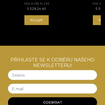
100 X 135 H CM
100 X 
5 529,24 Kč
5 529
Koupit
Ko
PŘIHLASTE SE K ODBĚRU NAŠEHO
NEWSLETTERU!
Jméno
E-mail
ODEBÍRAT