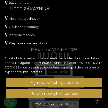
Řešení sporů
ÚČET ZÁKAZNÍKA
Historie objednávek
Oblíbené produkty
Platební metody
Přeprava a vrácení zboží
© House of VLAdiLA 2026
Acest site foloseste cookies pentru a va oferi functionalitatea
dorita. Navigand in continuare, sunteti de acord cu
POLITICA DE
COOKIES
si cu plasarea de cookies, cu scopul de a va oferi o
experienta imbunatatita.
Přijmout všechny cookies
Pouze nezbytné cookies
COOKIES PREFERENCES