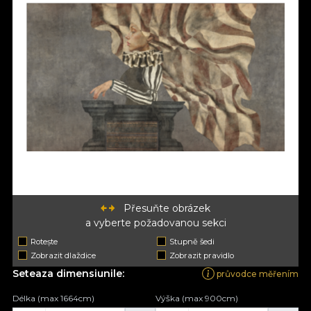
Přesuňte obrázek
a vyberte požadovanou sekci
Rotește
Stupně šedi
Zobrazit dlaždice
Zobrazit pravidlo
Seteaza dimensiunile:
průvodce měřením
Délka (max 1664cm)
Výška (max 900cm)