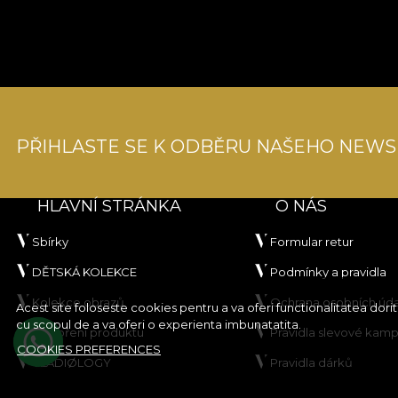
PŘIHLASTE SE K ODBĚRU NAŠEHO NEWS
HLAVNÍ STRÁNKA
O NÁS
Sbírky
Formular retur
DĚTSKÁ KOLEKCE
Podmínky a pravidla
Kolekce obrazů
Ochrana osobních úd
Acest site foloseste cookies pentru a va oferi functionalitatea dor
cu scopul de a va oferi o experienta imbunatatita.
Vytvoření produktu
Pravidla slevové kam
COOKIES PREFERENCES
VLADIØLOGY
Pravidla dárků
Kontakt
Zásady používání sou