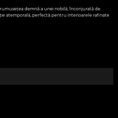
de frumusețea demnă a unei nobilă, înconjurată de
ație atemporală, perfectă pentru interioarele rafinate