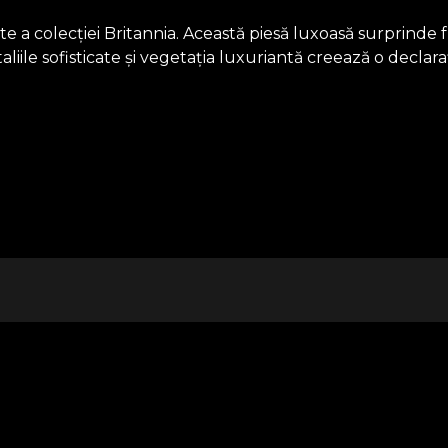
rte a colecției Britannia. Această piesă luxoasă surprin
aliile sofisticate și vegetația luxuriantă creează o declar