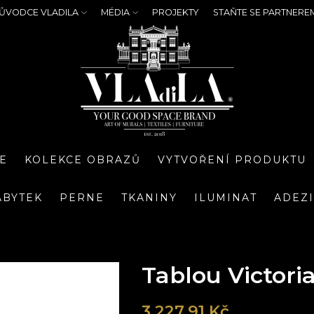
ŮVODCE VLADILA
MÉDIA
PROJEKTY
STAŇTE SE PARTNERE
E
KOLEKCE OBRAZŮ
VYTVOŘENÍ PRODUKTU
ÁBYTEK
PERNE
TKANINY
ILUMINAT
ADEZ
Tablou Victori
3 227,91 Kč