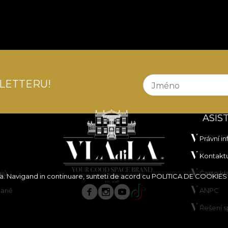
LETTERU!
Jméno
ASIS
Právní i
Kontaktu
ajů
Často k
ita. Navigand in continuare, sunteti de acord cu
POLITICA DE COOKIES
paně
ANPC
Řešení 
borů