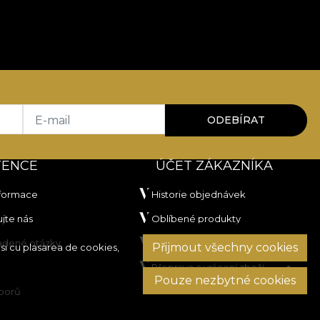
E-mail
ODEBÍRAT
TENCE
ÚČET ZÁKAZNÍKA
nformace
Historie objednávek
jte nás
Oblíbené produkty
ladené otázky
Platební metody
Přijmout všechny cookies
si cu plasarea de cookies,
Přeprava a vrácení zboží
Pouze nezbytné cookies
sporů