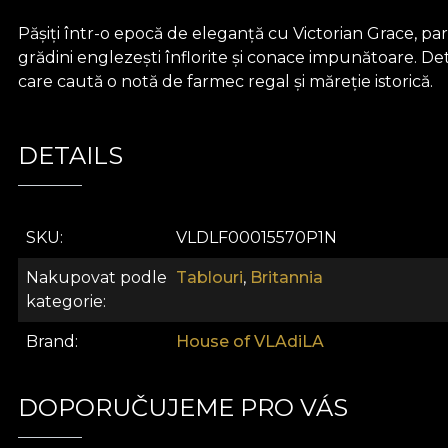
Pășiți într-o epocă de eleganță cu Victorian Grace, pa
grădini englezești înflorite și conace impunătoare. Det
care caută o notă de farmec regal și măreție istorică.
DETAILS
SKU
VLDLF00015570P1N
Nakupovat podle
Tablouri
,
Britannia
kategorie
Brand
House of VLAdiLA
DOPORUČUJEME PRO VÁS