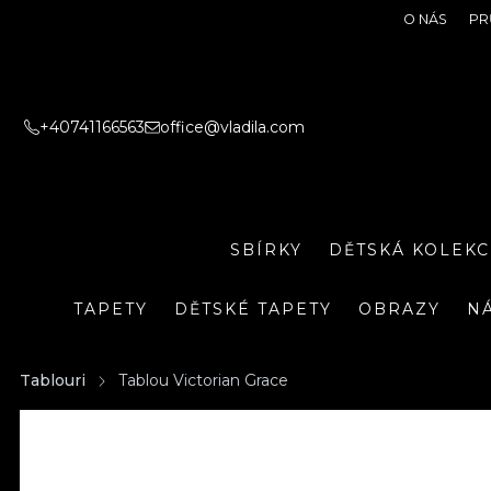
O NÁS
PR
+40741166563
office@vladila.com
SBÍRKY
DĚTSKÁ KOLEKC
TAPETY
DĚTSKÉ TAPETY
OBRAZY
N
Tablouri
Tablou Victorian Grace