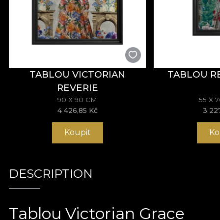
TABLOU VICTORIAN
TABLOU R
REVERIE
90 X 90 CM
55 X 
4 426,85 Kč
3 22
Koupit
Ko
DESCRIPTION
Tablou Victorian Grace