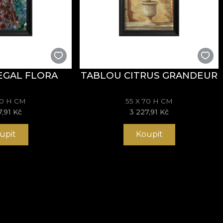
EGAL FLORA
TABLOU CITRUS GRANDEUR
70 H CM
55 X 70 H CM
7,91 Kč
3 227,91 Kč
upit
Koupit