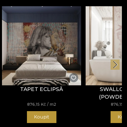
TAPET ECLIPSĂ
SWALLOW
(POWDER)
876,15
Kč
/ m2
876,15
K
Koupit
Kou