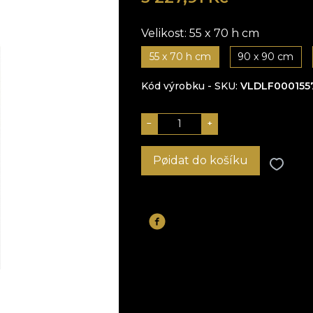
Velikost:
55 x 70 h cm
55 x 70 h cm
90 x 90 cm
Kód výrobku - SKU
VLDLF000155
−
+
Pøidat do košíku