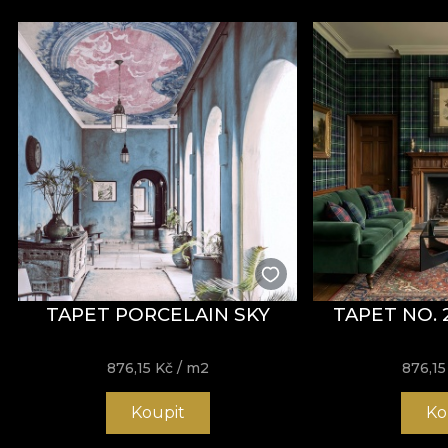
TAPET PORCELAIN SKY
TAPET NO. 
876,15
Kč
/ m2
876,1
Koupit
Ko