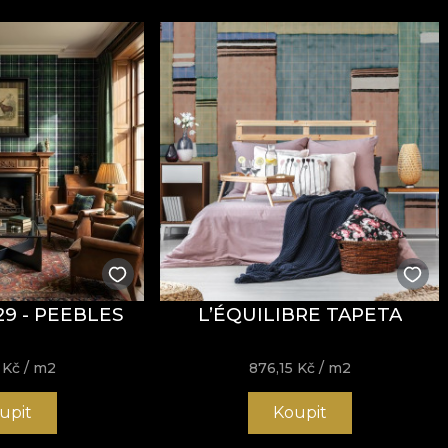
29 - PEEBLES
L’ÉQUILIBRE TAPETA
5
Kč
/ m2
876,15
Kč
/ m2
upit
Koupit