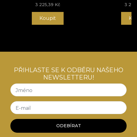
3 225,39 Kč
3 225
Koupit
Ko
PŘIHLASTE SE K ODBĚRU NAŠEHO
NEWSLETTERU!
Jméno
E-mail
ODEBÍRAT