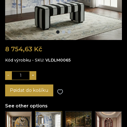
8 754,63 Kč
Kód výrobku - SKU
VLDLM0065
−
+
Pøidat do košíku
See other options