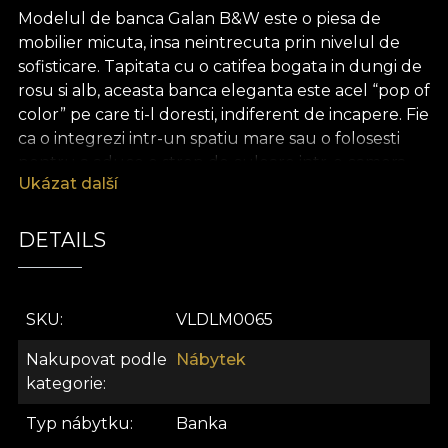
Modelul de banca Galan B&W este o piesa de
mobilier micuta, insa neintrecuta prin nivelul de
sofisticare. Tapitata cu o catifea bogata in dungi de
rosu si alb, aceasta banca eleganta este acel “pop of
color” pe care ti-l doresti, indiferent de incapere.
Fie
ca o integrezi intr-un spatiu mare sau o folosesti
pentru a aduce o strop de culoare intr-o camera
Ukázat další
de dimensiuni mici, modelul de banca Galan B&W
reuseste sa transforme atmosfera cu usurinta.
Ideala pentru livinguri, birouri sau chiar holuri,
DETAILS
aceasta banca este perfecta pentru a completa
decorul modern sau clasic, devenind rapid un
element central al designului interior.
SKU
VLDLM0065
Despre linia de mobier House of
Nakupovat podle
Nábytek
VLAdiLA
kategorie
Bine ati venit Acasa, un spatiu al curiozitatilor
Typ nábytku
Banka
fascinante si al experientelor artistice. Aici, fiecare